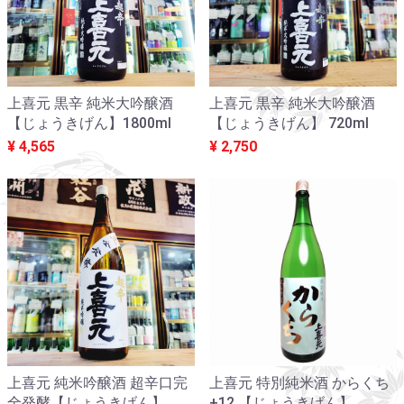
上喜元 黒辛 純米大吟醸酒
上喜元 黒辛 純米大吟醸酒
【じょうきげん】1800ml
【じょうきげん】 720ml
¥ 4,565
¥ 2,750
上喜元 純米吟醸酒 超辛口完
上喜元 特別純米酒 からくち
全発酵【じょうきげん】
+12 【じょうきげん】