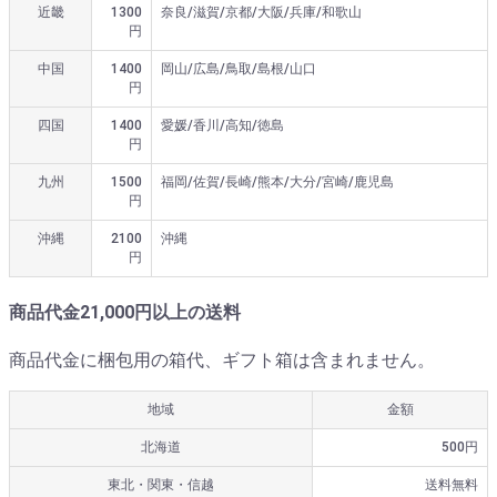
近畿
1300
奈良/滋賀/京都/大阪/兵庫/和歌山
円
中国
1400
岡山/広島/鳥取/島根/山口
円
四国
1400
愛媛/香川/高知/徳島
円
九州
1500
福岡/佐賀/長崎/熊本/大分/宮崎/鹿児島
円
沖縄
2100
沖縄
円
商品代金21,000円以上の送料
商品代金に梱包用の箱代、ギフト箱は含まれません。
地域
金額
北海道
500円
東北・関東・信越
送料無料