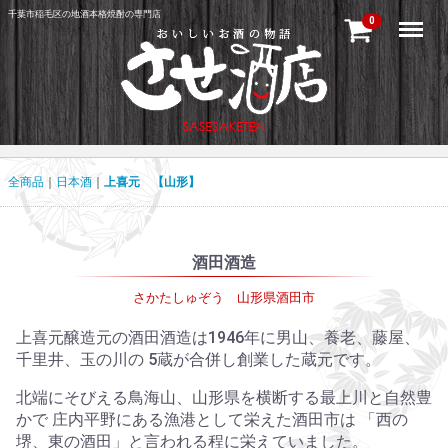
千葉市稲毛区の地酒本格焼酎の専門店
Menu
0
全商品
日本酒
上喜元 【山形】
酒田酒造
さかたしゅぞう 山形県酒田市
上喜元醸造元の酒田酒造は1946年に男山、養老、藤屋、
千里井、玉の川の 5蔵が合併し創業した蔵元です。
北端にそびえる鳥海山、山形県を横断する最上川と自然豊
かで 庄内平野にある漁港として栄えた酒田市は 「西の
堺、東の酒田」と言われる程に栄えていました。