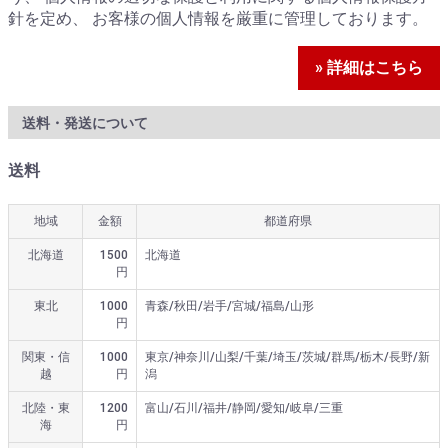
針を定め、 お客様の個人情報を厳重に管理しております。
» 詳細はこちら
送料・発送について
送料
地域
金額
都道府県
北海道
1500
北海道
円
東北
1000
青森/秋田/岩手/宮城/福島/山形
円
関東・信
1000
東京/神奈川/山梨/千葉/埼玉/茨城/群馬/栃木/長野/新
越
円
潟
北陸・東
1200
富山/石川/福井/静岡/愛知/岐阜/三重
海
円