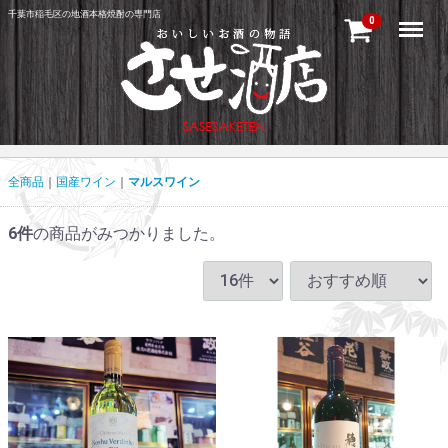
千葉市稲毛区の地酒本格焼酎の専門店
Menu
0
全商品
国産ワイン
マルスワイン
6
件
の商品がみつかりました。