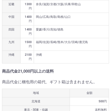
近畿
1300
奈良/滋賀/京都/大阪/兵庫/和歌山
円
中国
1400
岡山/広島/鳥取/島根/山口
円
四国
1400
愛媛/香川/高知/徳島
円
九州
1500
福岡/佐賀/長崎/熊本/大分/宮崎/鹿児島
円
沖縄
2100
沖縄
円
商品代金21,000円以上の送料
商品代金に梱包用の箱代、ギフト箱は含まれません。
地域
金額
北海道
500円
東北・関東・信越
送料無料