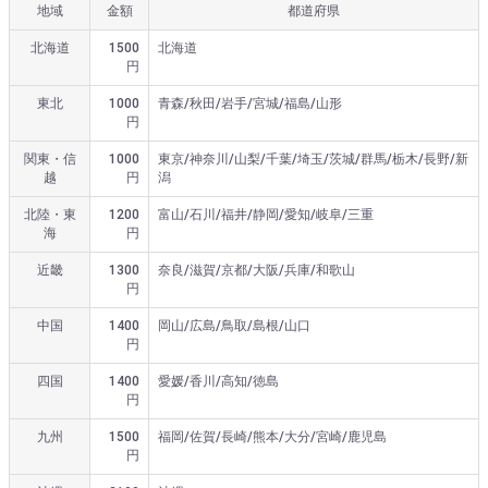
地域
金額
都道府県
北海道
1500
北海道
円
東北
1000
青森/秋田/岩手/宮城/福島/山形
円
関東・信
1000
東京/神奈川/山梨/千葉/埼玉/茨城/群馬/栃木/長野/新
越
円
潟
北陸・東
1200
富山/石川/福井/静岡/愛知/岐阜/三重
海
円
近畿
1300
奈良/滋賀/京都/大阪/兵庫/和歌山
円
中国
1400
岡山/広島/鳥取/島根/山口
円
四国
1400
愛媛/香川/高知/徳島
円
九州
1500
福岡/佐賀/長崎/熊本/大分/宮崎/鹿児島
円