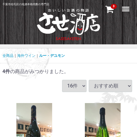
千葉市稲毛区の地酒本格焼酎の専門店
Menu
0
全商品
海外ワイン
ルー・デユモン
4
件
の商品がみつかりました。