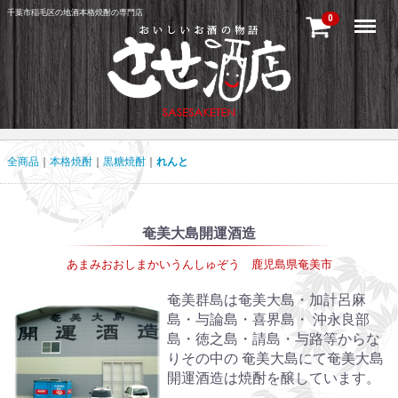
千葉市稲毛区の地酒本格焼酎の専門店
Menu
0
全商品
本格焼酎
黒糖焼酎
れんと
奄美大島開運酒造
あまみおおしまかいうんしゅぞう 鹿児島県奄美市
奄美群島は奄美大島・加計呂麻
島・与論島・喜界島・ 沖永良部
島・徳之島・請島・与路等からな
りその中の 奄美大島にて奄美大島
開運酒造は焼酎を醸しています。