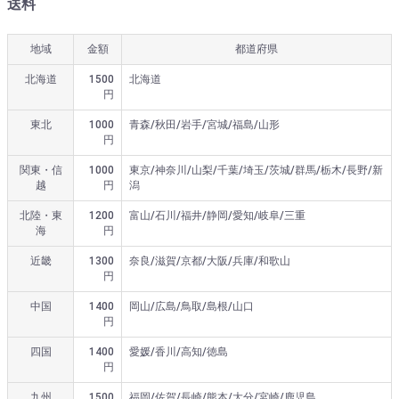
送料
地域
金額
都道府県
北海道
1500
北海道
円
東北
1000
青森/秋田/岩手/宮城/福島/山形
円
関東・信
1000
東京/神奈川/山梨/千葉/埼玉/茨城/群馬/栃木/長野/新
越
円
潟
北陸・東
1200
富山/石川/福井/静岡/愛知/岐阜/三重
海
円
近畿
1300
奈良/滋賀/京都/大阪/兵庫/和歌山
円
中国
1400
岡山/広島/鳥取/島根/山口
円
四国
1400
愛媛/香川/高知/徳島
円
九州
1500
福岡/佐賀/長崎/熊本/大分/宮崎/鹿児島