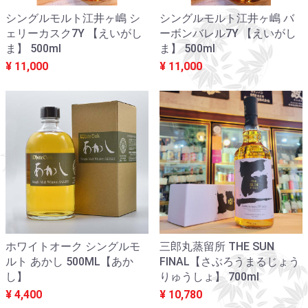
シングルモルト江井ヶ嶋 シ
シングルモルト江井ヶ嶋 バ
ェリーカスク7Y 【えいがし
ーボンバレル7Y 【えいがし
ま】 500ml
ま】 500ml
¥ 11,000
¥ 11,000
ホワイトオーク シングルモ
三郎丸蒸留所 THE SUN
ルト あかし 500ML【あか
FINAL【さぶろうまるじょう
し】
りゅうしょ】 700ml
¥ 4,400
¥ 10,780