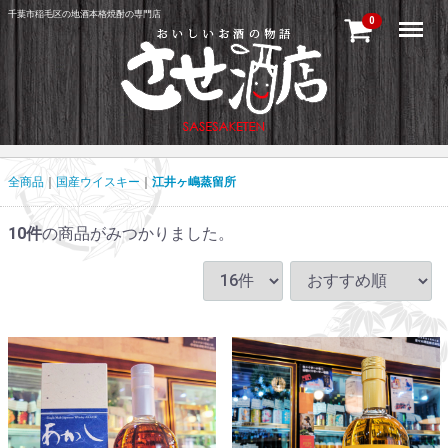
千葉市稲毛区の地酒本格焼酎の専門店
Menu
0
全商品
国産ウイスキー
江井ヶ嶋蒸留所
10
件
の商品がみつかりました。