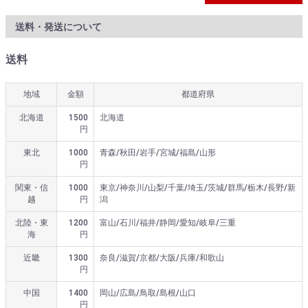
送料・発送について
送料
地域
金額
都道府県
北海道
1500
北海道
円
東北
1000
青森/秋田/岩手/宮城/福島/山形
円
関東・信
1000
東京/神奈川/山梨/千葉/埼玉/茨城/群馬/栃木/長野/新
越
円
潟
北陸・東
1200
富山/石川/福井/静岡/愛知/岐阜/三重
海
円
近畿
1300
奈良/滋賀/京都/大阪/兵庫/和歌山
円
中国
1400
岡山/広島/鳥取/島根/山口
円