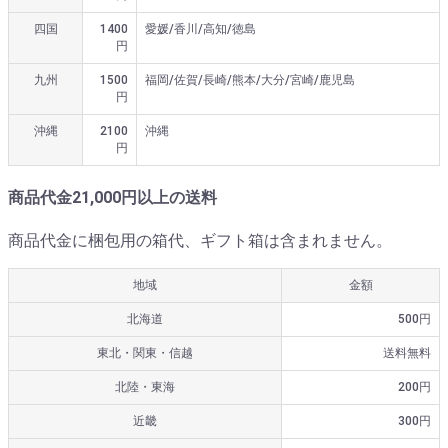
四国
1400
愛媛/香川/高知/徳島
円
九州
1500
福岡/佐賀/長崎/熊本/大分/宮崎/鹿児島
円
沖縄
2100
沖縄
円
商品代金21,000円以上の送料
商品代金に梱包用の箱代、ギフト箱は含まれません。
地域
金額
北海道
500円
東北・関東・信越
送料無料
北陸・東海
200円
近畿
300円