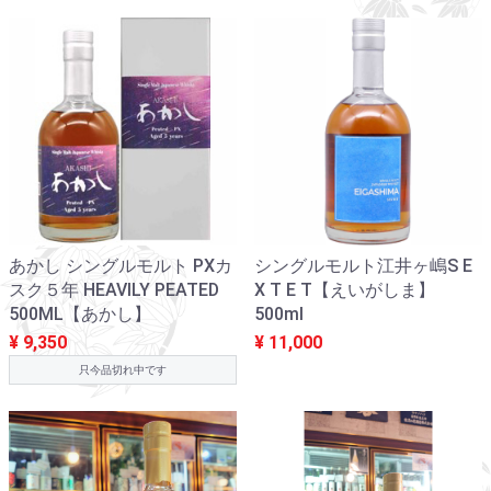
あかし シングルモルト PXカ
シングルモルト江井ヶ嶋S E
スク５年 HEAVILY PEATED
X T E T【えいがしま】
500ML【あかし】
500ml
¥ 9,350
¥ 11,000
只今品切れ中です