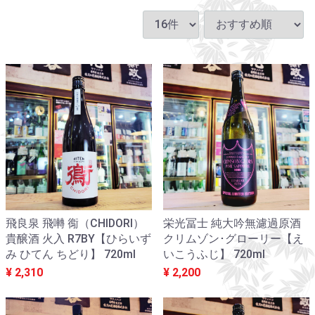
飛良泉 飛囀 鵆（CHIDORI）
栄光冨士 純大吟無濾過原酒
貴醸酒 火入 R7BY【ひらいず
クリムゾン･グローリー【え
み ひてん ちどり】 720ml
いこうふじ】 720ml
¥ 2,310
¥ 2,200