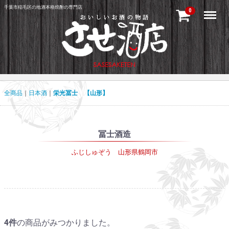
千葉市稲毛区の地酒本格焼酎の専門店
Menu
0
全商品
日本酒
栄光冨士 【山形】
冨士酒造
ふじしゅぞう 山形県鶴岡市
4
件
の商品がみつかりました。