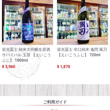
栄光冨士 純米大吟醸生原酒
栄光冨士 辛口純米 逸閃 風刃
サバイバル 玉苗 【えいこう
【えいこうふじ】 720ml
ふじ】 1800ml
¥ 3,960
¥ 1,870
ご利用ガイド