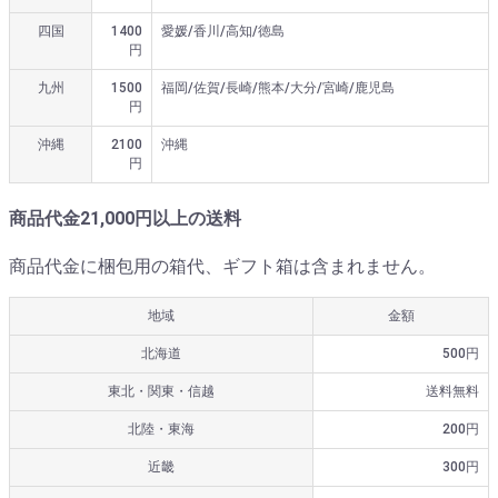
四国
1400
愛媛/香川/高知/徳島
円
九州
1500
福岡/佐賀/長崎/熊本/大分/宮崎/鹿児島
円
沖縄
2100
沖縄
円
商品代金21,000円以上の送料
商品代金に梱包用の箱代、ギフト箱は含まれません。
地域
金額
北海道
500円
東北・関東・信越
送料無料
北陸・東海
200円
近畿
300円