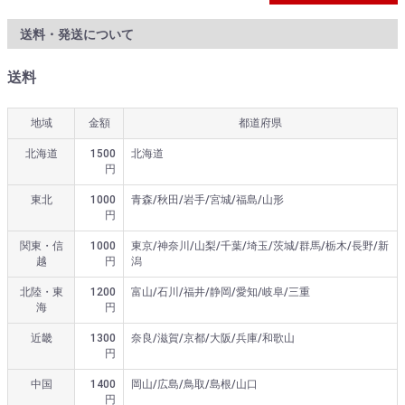
送料・発送について
送料
地域
金額
都道府県
北海道
1500
北海道
円
東北
1000
青森/秋田/岩手/宮城/福島/山形
円
関東・信
1000
東京/神奈川/山梨/千葉/埼玉/茨城/群馬/栃木/長野/新
越
円
潟
北陸・東
1200
富山/石川/福井/静岡/愛知/岐阜/三重
海
円
近畿
1300
奈良/滋賀/京都/大阪/兵庫/和歌山
円
中国
1400
岡山/広島/鳥取/島根/山口
円