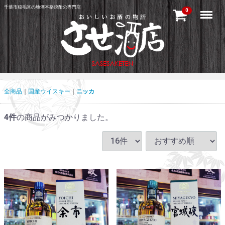
千葉市稲毛区の地酒本格焼酎の専門店
Menu
0
全商品
国産ウイスキー
ニッカ
4
件
の商品がみつかりました。