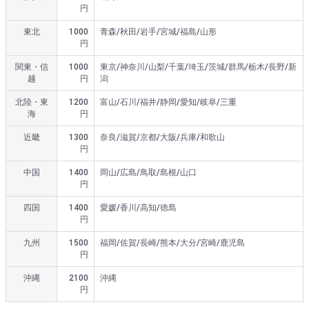
円
東北
1000
青森/秋田/岩手/宮城/福島/山形
円
関東・信
1000
東京/神奈川/山梨/千葉/埼玉/茨城/群馬/栃木/長野/新
越
円
潟
北陸・東
1200
富山/石川/福井/静岡/愛知/岐阜/三重
海
円
近畿
1300
奈良/滋賀/京都/大阪/兵庫/和歌山
円
中国
1400
岡山/広島/鳥取/島根/山口
円
四国
1400
愛媛/香川/高知/徳島
円
九州
1500
福岡/佐賀/長崎/熊本/大分/宮崎/鹿児島
円
沖縄
2100
沖縄
円