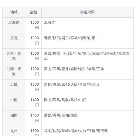
地域
金額
都道府県
北海道
1500
北海道
円
東北
1000
青森/秋田/岩手/宮城/福島/山形
円
関東・信
1000
東京/神奈川/山梨/千葉/埼玉/茨城/群馬/栃木/長野/新
越
円
潟
北陸・東
1200
富山/石川/福井/静岡/愛知/岐阜/三重
海
円
近畿
1300
奈良/滋賀/京都/大阪/兵庫/和歌山
円
中国
1400
岡山/広島/鳥取/島根/山口
円
四国
1400
愛媛/香川/高知/徳島
円
九州
1500
福岡/佐賀/長崎/熊本/大分/宮崎/鹿児島
円