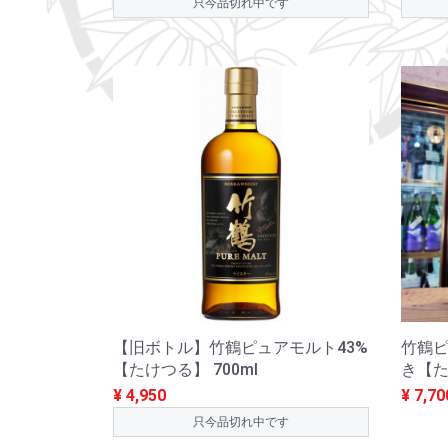
只今品切れ中です
【旧ボトル】竹鶴ピュアモルト43%
竹鶴ピ
【たけつる】 700ml
き【た
¥ 4,950
¥ 7,70
只今品切れ中です