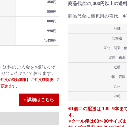
350円
商品代金21,000円以上の送
550円
商品代金に梱包用の箱代、ギ
880円
地域
990円
北海道
1,430円
東北・関東・
北陸・東海
・送料のご入金をお願いいた
近畿
させていただいております。
中国・四国
ご注文の有効期限】 ご注文確認後、7
て頂きます。
九州
沖縄
» 詳細はこちら
※1個口の配送は 1.8L 9本ま
す。
※クール便は60〜80サイズまで