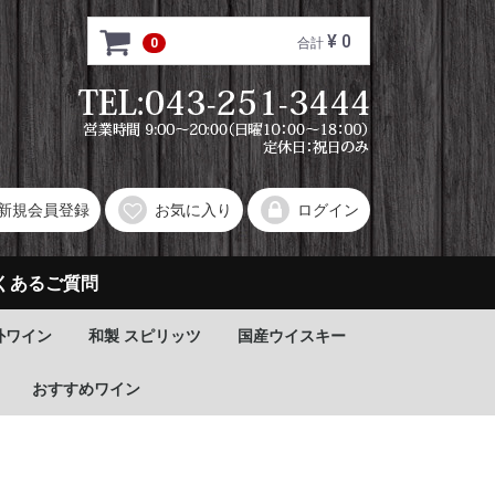
¥ 0
0
合計
新規会員登録
お気に入り
ログイン
くあるご質問
外ワイン
和製 スピリッツ
国産ウイスキー
おすすめワイン