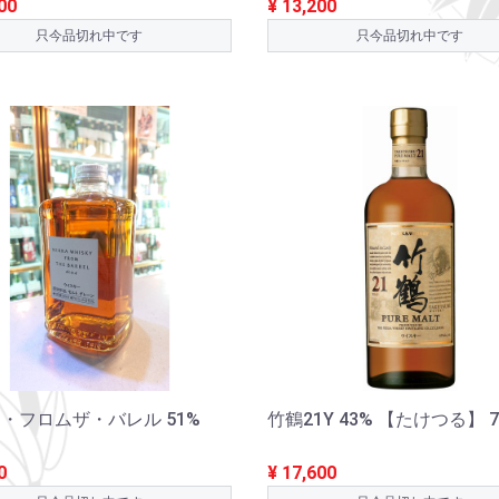
00
¥ 13,200
只今品切れ中です
只今品切れ中です
・フロムザ・バレル 51%
竹鶴21Y 43% 【たけつる】 7
0
¥ 17,600