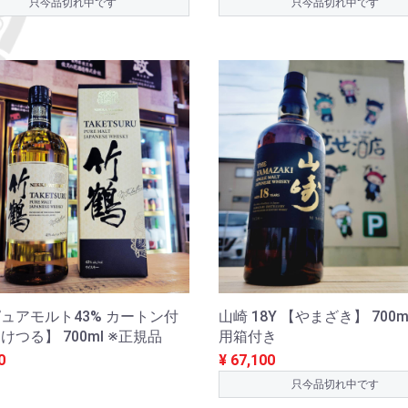
只今品切れ中です
只今品切れ中です
ュアモルト43% カートン付
山崎 18Y 【やまざき】 700m
けつる】 700ml ※正規品
用箱付き
0
¥ 67,100
只今品切れ中です