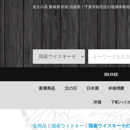
佐久の花 磐城壽 村祐 伯楽星｜
千葉市稲毛区の地酒本格焼
HOME
新着商品
父の日
日本酒
本格焼酎
洋酒
下町ハイ
全商品
国産ウイスキー
国産ウイスキーそ