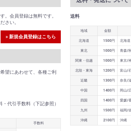
です。会員登録は無料です。
送料
ください。
地域
金額
» 新規会員登録はこちら
北海道
1500円
北海道
東北
1000円
青森/
関東・信越
1000円
東京/
北陸・東海
1200円
富山/
ご希望にあわせて、各種ご利
近畿
1300円
奈良/
中国
1400円
岡山/
四国
1400円
愛媛/
送料・代引手数料（下記参照）
九州
1500円
福岡/
沖縄
2100円
沖縄
手数料