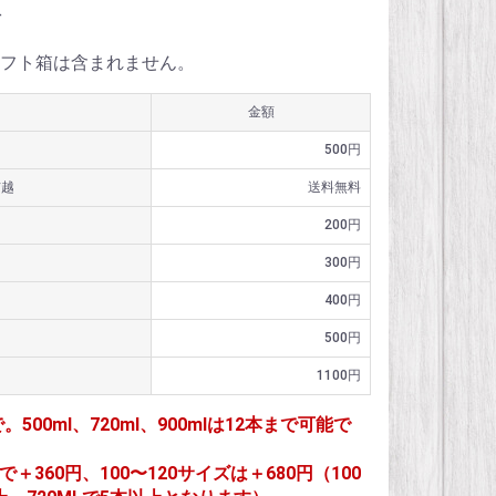
料
フト箱は含まれません。
金額
500円
信越
送料無料
200円
300円
400円
500円
1100円
で。500ml、720ml、900mlは12本まで可能で
＋360円、100〜120サイズは＋680円（100