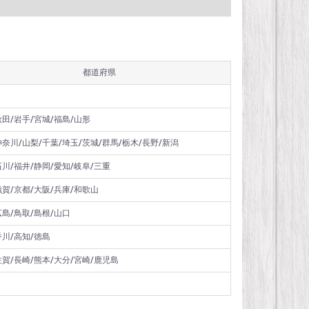
都道府県
秋田/岩手/宮城/福島/山形
神奈川/山梨/千葉/埼玉/茨城/群馬/栃木/長野/新潟
石川/福井/静岡/愛知/岐阜/三重
滋賀/京都/大阪/兵庫/和歌山
広島/鳥取/島根/山口
香川/高知/徳島
佐賀/長崎/熊本/大分/宮崎/鹿児島