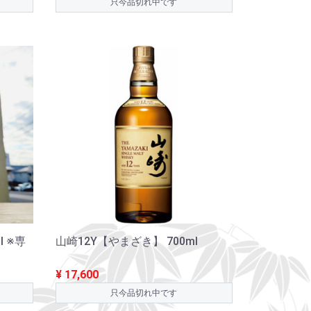
只今品切れ中です
l ※専
山崎12Y【やまざき】 700ml
¥ 17,600
只今品切れ中です