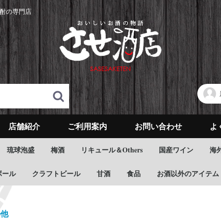
酎の専門店
店舗紹介
ご利用案内
お問い合わせ
よ
琉球泡盛
梅酒
リキュール＆Others
国産ワイン
海
ボール
クラフトビール
甘酒
食品
お酒以外のアイテム
の他