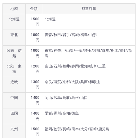
地域
金額
都道府県
北海道
1500
北海道
円
東北
1000
青森/秋田/岩手/宮城/福島/山形
円
関東・信
1000
東京/神奈川/山梨/千葉/埼玉/茨城/群馬/栃木/長野/新
越
円
潟
北陸・東
1200
富山/石川/福井/静岡/愛知/岐阜/三重
海
円
近畿
1300
奈良/滋賀/京都/大阪/兵庫/和歌山
円
中国
1400
岡山/広島/鳥取/島根/山口
円
四国
1400
愛媛/香川/高知/徳島
円
九州
1500
福岡/佐賀/長崎/熊本/大分/宮崎/鹿児島
円