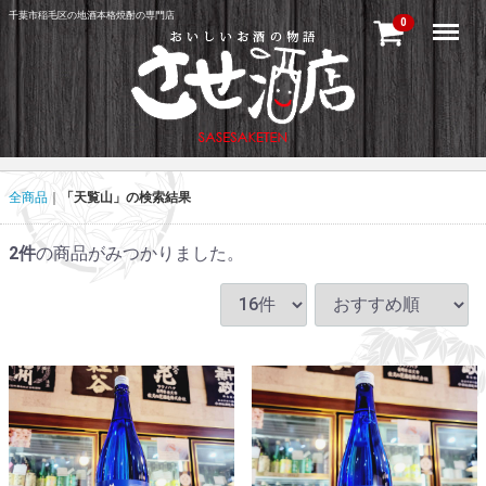
千葉市稲毛区の地酒本格焼酎の専門店
Menu
0
全商品
「天覧山」の検索結果
2
件
の商品がみつかりました。