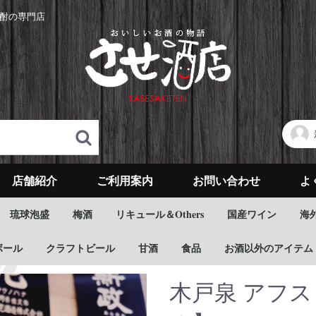
酎の専門店
店舗紹介
ご利用案内
お問い合わせ
よ
琉球泡盛
梅酒
リキュール＆Others
国産ワイン
海
ボール
クラフトビール
甘酒
食品
お酒以外のアイテム
木戸泉 アフス