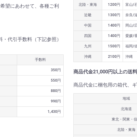
北陸・東海
1200円
富山/
ご希望にあわせて、各種ご利
近畿
1300円
奈良/
中国
1400円
岡山/
四国
1400円
愛媛/
送料・代引手数料（下記参照）
九州
1500円
福岡/
沖縄
2100円
沖縄
手数料
350円
商品代金21,000円以上の送
550円
商品代金に梱包用の箱代、ギ
880円
地域
990円
北海道
1,430円
東北・関東・
北陸・東海