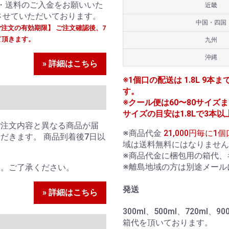
・送料のご入金をお願いいた
近畿
させていただいております。
中国・四国
ご注文の有効期限】 ご注文確認後、7
て頂きます。
九州
沖縄
» 詳細はこちら
※1個口の配送は 1.8L 9本ま
す。
※クール便は60〜80サイズまで
サイズの目安は1.8Lで3本以
ご注文内容と異なる商品が届
※商品代金
21,000円毎に
だきます。 商品到着後7日以
域は送料無料にはなりません
。
※商品代金に梱包用の箱代、
※離島地域の方は別途メール
ん。ご了承ください。
発送
» 詳細はこちら
300ml、500ml、720ml
箱代を頂いております。