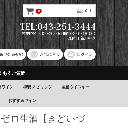
¥ 0
0
合計
新規会員登録
お気に入り
ログイン
くあるご質問
外ワイン
和製 スピリッツ
国産ウイスキー
おすすめワイン
 ゼロ生酒【きどいづ