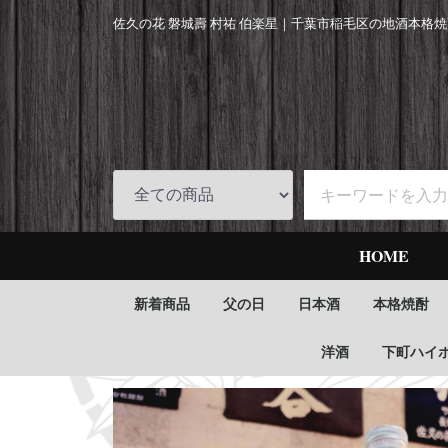
佐久の花 磐城壽 村祐 伯楽星｜
千葉市稲毛区の地酒本格焼
HOME
新着商品
父の日
日本酒
本格焼酎
洋酒
下町ハイ