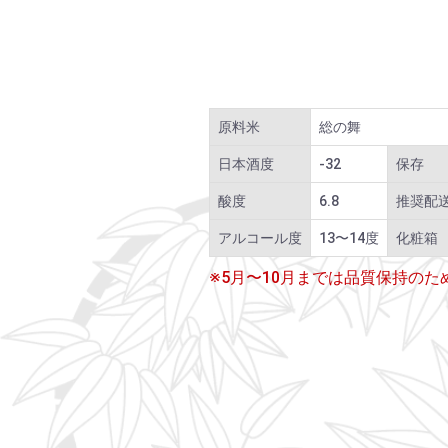
原料米
総の舞
日本酒度
-32
保存
酸度
6.8
推奨配
アルコール度
13〜14度
化粧箱
※5月〜10月までは品質保持の