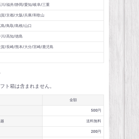
石川/福井/静岡/愛知/岐阜/三重
滋賀/京都/大阪/兵庫/和歌山
広島/鳥取/島根/山口
香川/高知/徳島
佐賀/長崎/熊本/大分/宮崎/鹿児島
料
フト箱は含まれません。
金額
500円
信越
送料無料
200円