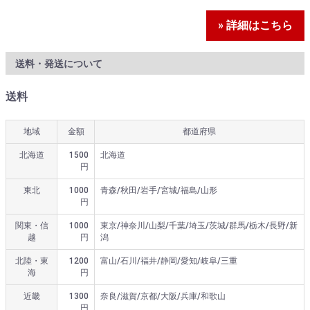
» 詳細はこちら
送料・発送について
送料
地域
金額
都道府県
北海道
1500
北海道
円
東北
1000
青森/秋田/岩手/宮城/福島/山形
円
関東・信
1000
東京/神奈川/山梨/千葉/埼玉/茨城/群馬/栃木/長野/新
越
円
潟
北陸・東
1200
富山/石川/福井/静岡/愛知/岐阜/三重
海
円
近畿
1300
奈良/滋賀/京都/大阪/兵庫/和歌山
円