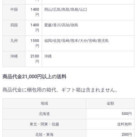
中国
1400
岡山/広島/鳥取/島根/山口
円
四国
1400
愛媛/香川/高知/徳島
円
九州
1500
福岡/佐賀/長崎/熊本/大分/宮崎/鹿児島
円
沖縄
2100
沖縄
円
商品代金21,000円以上の送料
商品代金に梱包用の箱代、ギフト箱は含まれません。
地域
金額
北海道
500円
東北・関東・信越
送料無料
北陸・東海
200円