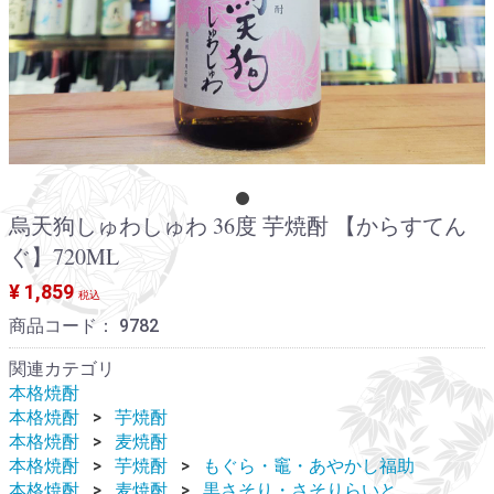
烏天狗しゅわしゅわ 36度 芋焼酎 【からすてん
ぐ】720ML
¥ 1,859
税込
商品コード：
9782
関連カテゴリ
本格焼酎
本格焼酎
芋焼酎
本格焼酎
麦焼酎
本格焼酎
芋焼酎
もぐら・竈・あやかし福助
本格焼酎
麦焼酎
黒さそり・さそりらいと