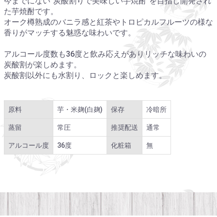
今までにない“炭酸割りで美味しい芋焼酎”を目指し開発され
た芋焼酎です。
オーク樽熟成のバニラ感と紅茶やトロピカルフルーツの様な
香りがマッチする魅惑な味わいです。
アルコール度数も36度と飲み応えがありリッチな味わいの
炭酸割が楽しめます。
炭酸割以外にも水割り、ロックと楽しめます。
原料
芋・米麹(白麹)
保存
冷暗所
蒸留
常圧
推奨配送
通常
アルコール度
36度
化粧箱
無