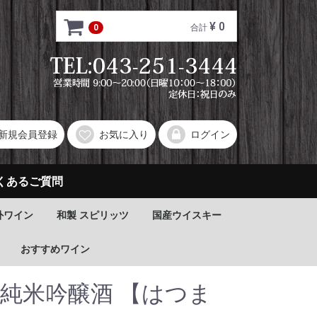
¥ 0
0
合計
新規会員登録
お気に入り
ログイン
くあるご質問
外ワイン
和製 スピリッツ
国産ウイスキー
おすすめワイン
6 純米吟醸酒 【はつま