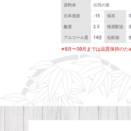
原料米
出羽の里
日本酒度
-15
保存
酸度
2.3
推奨配送
アルコール度
14度
化粧箱
※5月〜10月までは品質保持の