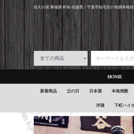
佐久の花 磐城壽 村祐 伯楽星｜
千葉市稲毛区の地酒本格焼
HOME
新着商品
父の日
日本酒
本格焼酎
洋酒
下町ハイ