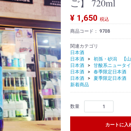
ご】 720ml
¥ 1,650
税込
商品コード：
9708
関連カテゴリ
日本酒
日本酒
初孫・砂潟 【山
日本酒
甘酸系ニュータイ
日本酒
春季限定日本酒
日本酒
夏季限定日本酒
新着商品
数量
カートに入