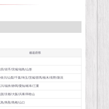
都道府県
秋田/岩手/宮城/福島/山形
神奈川/山梨/千葉/埼玉/茨城/群馬/栃木/長野/新潟
石川/福井/静岡/愛知/岐阜/三重
滋賀/京都/大阪/兵庫/和歌山
広島/鳥取/島根/山口