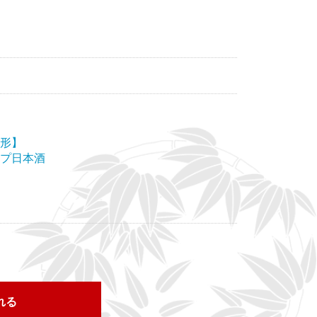
形】
プ日本酒
れる