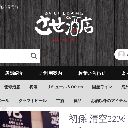
酎の専門店
店舗紹介
ご利用案内
お問い合わせ
よ
琉球泡盛
梅酒
リキュール＆Others
国産ワイン
海
ボール
クラフトビール
甘酒
食品
お酒以外のアイテム
初孫 清空223