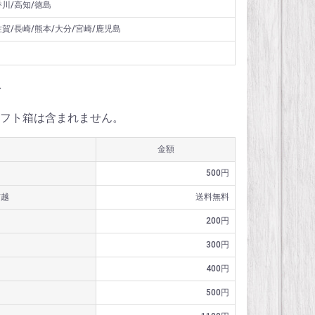
香川/高知/徳島
佐賀/長崎/熊本/大分/宮崎/鹿児島
料
フト箱は含まれません。
金額
500円
信越
送料無料
200円
300円
400円
500円