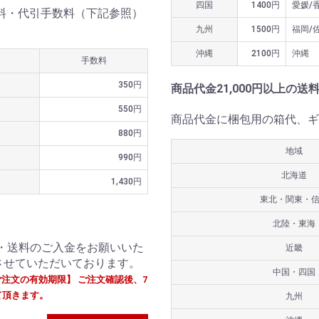
四国
1400円
愛媛/
送料・代引手数料（下記参照）
九州
1500円
福岡/
沖縄
2100円
沖縄
手数料
350円
商品代金21,000円以上の送
550円
商品代金に梱包用の箱代、ギ
880円
地域
990円
北海道
1,430円
東北・関東・
北陸・東海
・送料のご入金をお願いいた
近畿
させていただいております。
中国・四国
ご注文の有効期限】 ご注文確認後、7
て頂きます。
九州