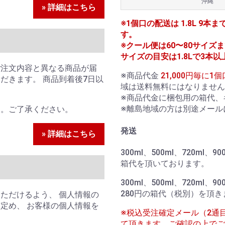
沖縄
» 詳細はこちら
※1個口の配送は 1.8L 9本ま
す。
※クール便は60〜80サイズまで
サイズの目安は1.8Lで3本以
ご注文内容と異なる商品が届
※商品代金
21,000円毎に
だきます。 商品到着後7日以
域は送料無料にはなりません
。
※商品代金に梱包用の箱代、
※離島地域の方は別途メール
ん。ご了承ください。
発送
» 詳細はこちら
300ml、500ml、720ml
箱代を頂いております。
300ml、500ml、720ml、
280円の箱代（税別）を頂き
ただけるよう、 個人情報の
定め、 お客様の個人情報を
※税込受注確定メール（2通
て頂きます。ご確認の上でご