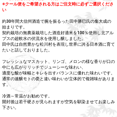
※クール便をご希望される方はご注文時に必ずご選択くださ
い
約30年間大信州酒造で腕を振るった田中勝巳氏の集大成の
始まりです。
契約栽培の無農薬栽培した酒造好適米を100％使用し北アル
プスの超軟水の伏流水を使用し醸しました。
田中氏は自然豊かな松川村を表現し世界に誇る日本酒に育て
たいと話しておりました。
フレッシュなマスカット、リンゴ、メロンの様な香りが口の
中にも広がりリッチでジューシーな味わい、
適度な酸が味幅とキレを出すバランスに優れた味わいです。
通常の速醸モトの甍と違い味わいが立体的で複雑味がありま
す。
冷酒～常温がお勧めです。
開封後は若干硬さが見られますが空気を馴染ませてお楽しみ
下さい。