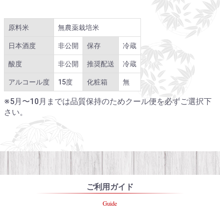
原料米
無農薬栽培米
日本酒度
非公開
保存
冷蔵
酸度
非公開
推奨配送
冷蔵
アルコール度
15度
化粧箱
無
※5月〜10月までは品質保持のためクール便を必ずご選択下
さい。
ご利用ガイド
Guide