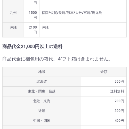
円
九州
1500
福岡/佐賀/長崎/熊本/大分/宮崎/鹿児島
円
沖縄
2100
沖縄
円
商品代金21,000円以上の送料
商品代金に梱包用の箱代、ギフト箱は含まれません。
地域
金額
北海道
500円
東北・関東・信越
送料無料
北陸・東海
200円
近畿
300円
中国・四国
400円