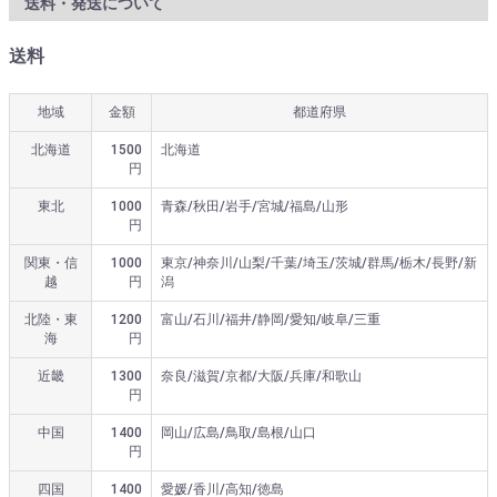
送料・発送について
送料
地域
金額
都道府県
北海道
1500
北海道
円
東北
1000
青森/秋田/岩手/宮城/福島/山形
円
関東・信
1000
東京/神奈川/山梨/千葉/埼玉/茨城/群馬/栃木/長野/新
越
円
潟
北陸・東
1200
富山/石川/福井/静岡/愛知/岐阜/三重
海
円
近畿
1300
奈良/滋賀/京都/大阪/兵庫/和歌山
円
中国
1400
岡山/広島/鳥取/島根/山口
円
四国
1400
愛媛/香川/高知/徳島