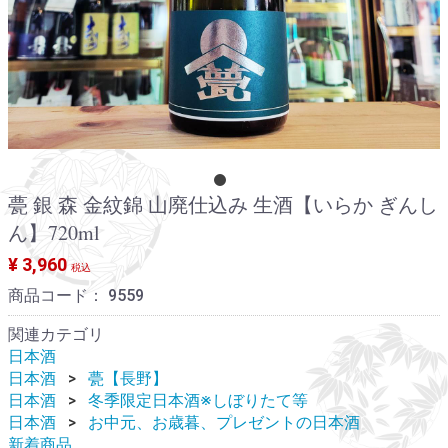
甍 銀 森 金紋錦 山廃仕込み 生酒【いらか ぎんし
ん】720ml
¥ 3,960
税込
商品コード：
9559
関連カテゴリ
日本酒
日本酒
甍【長野】
日本酒
冬季限定日本酒※しぼりたて等
日本酒
お中元、お歳暮、プレゼントの日本酒
新着商品