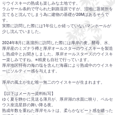
りウイスキーの熟成も楽しみな土地です。
ラムサール条約で守られた釧路湿原ですが、沼地に蒸留所を
立てると沈んでしまう為に建物の基礎が20Mはあるそうで
す。
実際に訪問した際には1年位しか経っていないマンホールが
少し沈んでいました。
2024年8月に蒸溜所に訪問した際には厚岸の麦、酵母、水、
厚岸産のミズナラ樽と厚岸オールスターのウイスキーを製造
し熟成中とお聞きしました。厚岸オールスターズのウイスキ
ー楽しみですね。※精麦も自社で行っています。
厚岸地区特有の海の塩を含んだ海霧により熟成中のウイスキ
ーにソルティー感を与えます。
厚岸の風土が生む唯一無二のウイスキーが生まれます。
【以下はメーカー資料転写】
ゆく夏を静かに見送る薄月が、厚岸湖の水面に映り、ペルセ
ウス座流星群の舞い降る夜。
熟成年数を重ねた厚岸モルトは、柔らかなビート感を纏った