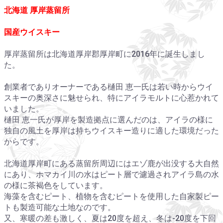
北海道 厚岸蒸留所
国産ウイスキー
厚岸蒸留所は北海道厚岸郡厚岸町に2016年に誕生しまし
た。
創業者でありオーナーである樋田 恵一氏は若い時からウイ
スキーの奥深さに魅せられ、特にアイラモルトに心惹かれて
いました。
樋田 恵一氏が厚岸を製造拠点に選んだのは、アイラの様に
独自の風土を厚岸は持ちウイスキー造りに適した環境だった
からです。
北海道厚岸町にある蒸留所周辺にはエゾ鹿が出没する大自然
にあり、ホマカイ川の水はピート層で濾過されアイラ島の水
の様に茶褐色をしています。
海藻を含むピート、植物を含むピートを使用した自家製ピー
トも製造可能な土地なのです。
又、寒暖の差も激しく、夏は20度を超え、冬は-20度を下回