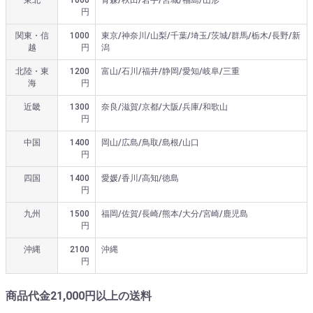
円
関東・信
1000
東京/神奈川/山梨/千葉/埼玉/茨城/群馬/栃木/長野/新
越
円
潟
北陸・東
1200
富山/石川/福井/静岡/愛知/岐阜/三重
海
円
近畿
1300
奈良/滋賀/京都/大阪/兵庫/和歌山
円
中国
1400
岡山/広島/鳥取/島根/山口
円
四国
1400
愛媛/香川/高知/徳島
円
九州
1500
福岡/佐賀/長崎/熊本/大分/宮崎/鹿児島
円
沖縄
2100
沖縄
円
商品代金21,000円以上の送料