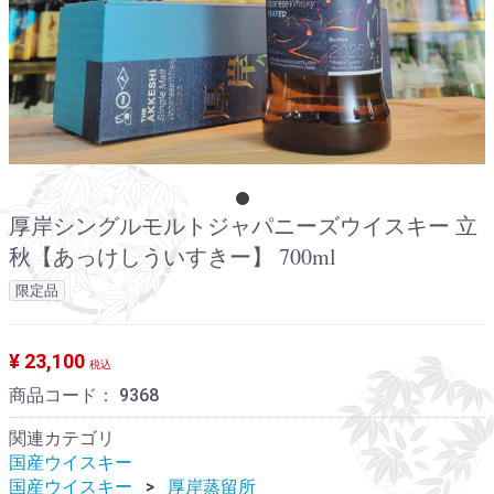
厚岸シングルモルトジャパニーズウイスキー 立
秋【あっけしういすきー】 700ml
限定品
¥ 23,100
税込
商品コード：
9368
関連カテゴリ
国産ウイスキー
国産ウイスキー
厚岸蒸留所