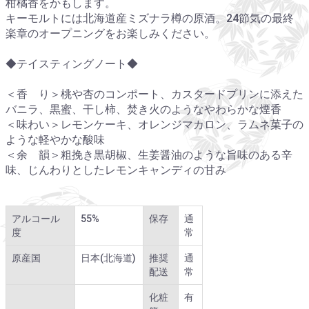
柑橘香をかもします。
キーモルトには北海道産ミズナラ樽の原酒。24節気の最終
楽章のオープニングをお楽しみください。
◆テイスティングノート◆
＜香 り＞桃や杏のコンポート、カスタードプリンに添えた
バニラ、黒蜜、干し柿、焚き火のようなやわらかな煙香
＜味わい＞レモンケーキ、オレンジマカロン、ラムネ菓子の
ような軽やかな酸味
＜余 韻＞粗挽き黒胡椒、生姜醤油のような旨味のある辛
味、じんわりとしたレモンキャンディの甘み
アルコール
55%
保存
通
度
常
原産国
日本(北海道)
推奨
通
配送
常
化粧
有