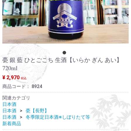
甍 銀 藍 ひとごこち 生酒【いらか ぎん あい】
720ml
¥ 2,970
税込
商品コード：
8924
関連カテゴリ
日本酒
日本酒
甍【長野】
日本酒
冬季限定日本酒※しぼりたて等
新着商品