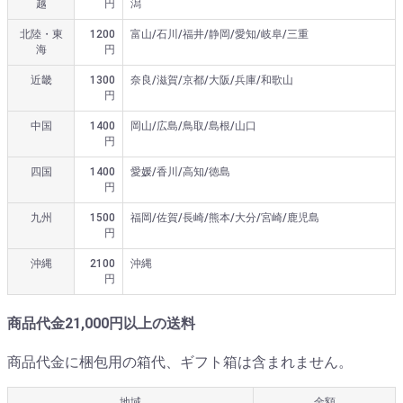
越
円
潟
北陸・東
1200
富山/石川/福井/静岡/愛知/岐阜/三重
海
円
近畿
1300
奈良/滋賀/京都/大阪/兵庫/和歌山
円
中国
1400
岡山/広島/鳥取/島根/山口
円
四国
1400
愛媛/香川/高知/徳島
円
九州
1500
福岡/佐賀/長崎/熊本/大分/宮崎/鹿児島
円
沖縄
2100
沖縄
円
商品代金21,000円以上の送料
商品代金に梱包用の箱代、ギフト箱は含まれません。
地域
金額