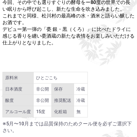
今回、その中でも選りすぐりの酵母をー80度の世界での長
い眠りから呼び起こし、新たな生命を吹き込みました。
これまでと同様、松川村の最高峰の水・酒米と語らい醸した
お酒です。
デビュー第一弾の「甍 銀・黒（くろ）」に比べたドライに
感じる香りを纏い甍酒蔵の新たな表情をお楽しみいただける
仕上がりとなりました。
原料米
ひとごこち
日本酒度
非公開
保存
冷蔵
酸度
非公開
推奨配送
冷蔵
アルコール度
15度
化粧箱
無
※5月〜10月までは品質保持のためクール便を必ずご選択下
さい。