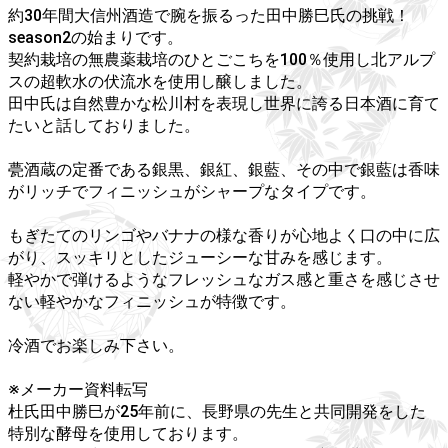
約30年間大信州酒造で腕を振るった田中勝巳氏の挑戦！
season2の始まりです。
契約栽培の無農薬栽培のひとごこちを100％使用し北アルプ
スの超軟水の伏流水を使用し醸しました。
田中氏は自然豊かな松川村を表現し世界に誇る日本酒に育て
たいと話しておりました。
甍酒蔵の定番である銀黒、銀紅、銀藍、その中で銀藍は香味
がリッチでフィニッシュがシャープなタイプです。
もぎたてのリンゴやバナナの様な香りが心地よく口の中に広
がり、スッキリとしたジューシーな甘みを感じます。
軽やかで弾けるようなフレッシュなガス感と重さを感じさせ
ない軽やかなフィニッシュが特徴です。
冷酒でお楽しみ下さい。
※メーカー資料転写
杜氏田中勝巳が25年前に、長野県の先生と共同開発をした
特別な酵母を使用しております。