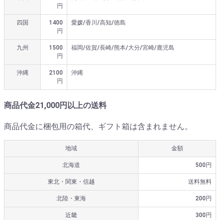
円
四国
1400
愛媛/香川/高知/徳島
円
九州
1500
福岡/佐賀/長崎/熊本/大分/宮崎/鹿児島
円
沖縄
2100
沖縄
円
商品代金21,000円以上の送料
商品代金に梱包用の箱代、ギフト箱は含まれません。
地域
金額
北海道
500円
東北・関東・信越
送料無料
北陸・東海
200円
近畿
300円