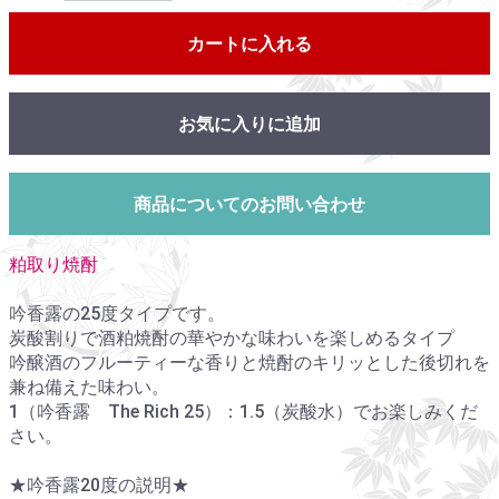
カートに入れる
お気に入りに追加
商品についてのお問い合わせ
粕取り焼酎
吟香露の25度タイプです。
炭酸割りで酒粕焼酎の華やかな味わいを楽しめるタイプ
吟醸酒のフルーティーな香りと焼酎のキリッとした後切れを
兼ね備えた味わい。
1（吟香露 The Rich 25）：1.5（炭酸水）でお楽しみくだ
さい。
★吟香露20度の説明★