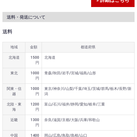
» 詳細はこちら
送料・発送について
送料
地域
金額
都道府県
北海道
1500
北海道
円
東北
1000
青森/秋田/岩手/宮城/福島/山形
円
関東・信
1000
東京/神奈川/山梨/千葉/埼玉/茨城/群馬/栃木/長野/新
越
円
潟
北陸・東
1200
富山/石川/福井/静岡/愛知/岐阜/三重
海
円
近畿
1300
奈良/滋賀/京都/大阪/兵庫/和歌山
円
中国
1400
岡山/広島/鳥取/島根/山口