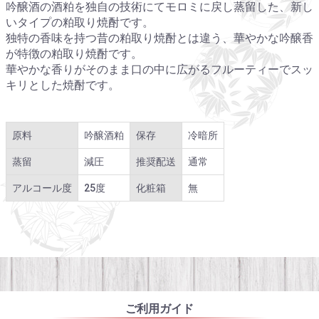
吟醸酒の酒粕を独自の技術にてモロミに戻し蒸留した、新し
いタイプの粕取り焼酎です。
独特の香味を持つ昔の粕取り焼酎とは違う、華やかな吟醸香
が特徴の粕取り焼酎です。
華やかな香りがそのまま口の中に広がるフルーティーでスッ
キリとした焼酎です。
原料
吟醸酒粕
保存
冷暗所
蒸留
減圧
推奨配送
通常
アルコール度
25度
化粧箱
無
ご利用ガイド