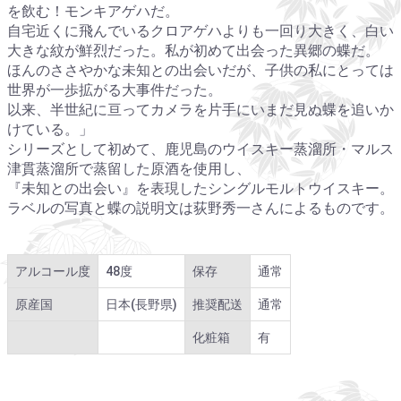
を飲む！モンキアゲハだ。
自宅近くに飛んでいるクロアゲハよりも一回り大きく、白い
大きな紋が鮮烈だった。私が初めて出会った異郷の蝶だ。
ほんのささやかな未知との出会いだが、子供の私にとっては
世界が一歩拡がる大事件だった。
以来、半世紀に亘ってカメラを片手にいまだ見ぬ蝶を追いか
けている。」
シリーズとして初めて、鹿児島のウイスキー蒸溜所・マルス
津貫蒸溜所で蒸留した原酒を使用し、
『未知との出会い』を表現したシングルモルトウイスキー。
ラベルの写真と蝶の説明文は荻野秀一さんによるものです。
アルコール度
48度
保存
通常
原産国
日本(長野県)
推奨配送
通常
化粧箱
有