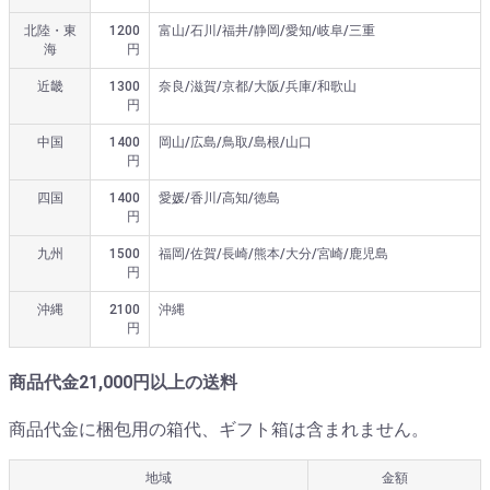
北陸・東
1200
富山/石川/福井/静岡/愛知/岐阜/三重
海
円
近畿
1300
奈良/滋賀/京都/大阪/兵庫/和歌山
円
中国
1400
岡山/広島/鳥取/島根/山口
円
四国
1400
愛媛/香川/高知/徳島
円
九州
1500
福岡/佐賀/長崎/熊本/大分/宮崎/鹿児島
円
沖縄
2100
沖縄
円
商品代金21,000円以上の送料
商品代金に梱包用の箱代、ギフト箱は含まれません。
地域
金額