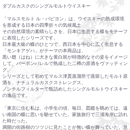
ダブルカスクのシングルモルトウイスキー
「マルスモルト ル・パピヨン」は、ウイスキーの熟成環境
を形成する日本の四季折々の気候風土、
その自然環境の素晴らしさを、日本に生息する蝶をモチーフ
に表現したシリーズです。
日本最大級の蝶のひとつで、西日本を中心に広く生息する
「モンキアゲハ」がテーマの本商品は、
黒い翅（はね）に大きな黄白斑が特徴的なその姿をイメージ
して、バーボンバレルで熟成した二樽の原酒をヴァッティン
グ。
シリーズとして初めてマルス津貫蒸溜所で蒸留したモルト原
酒を、ナチュラルカスクストレングス、
ノンチルフィルターで瓶詰めしたシングルモルトウイスキー
の逸品です。
「東京に住む私は、小学生の頃、毎日、図鑑を眺めては、遠
い南国の蝶に思いを馳せていた。家族旅行で三浦海岸に訪れ
た時だった。
満開の街路樹のツツジに見たことが無い蝶が舞っていた。息