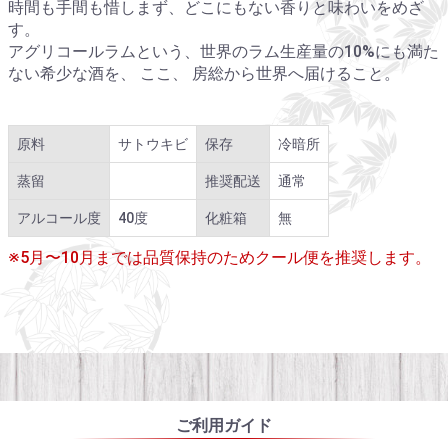
時間も手間も惜しまず、どこにもない香りと味わいをめざ
す。
アグリコールラムという、世界のラム生産量の10%にも満た
ない希少な酒を、 ここ、 房総から世界へ届けること。
原料
サトウキビ
保存
冷暗所
蒸留
推奨配送
通常
アルコール度
40度
化粧箱
無
※5月〜10月までは品質保持のためクール便を推奨します。
ご利用ガイド