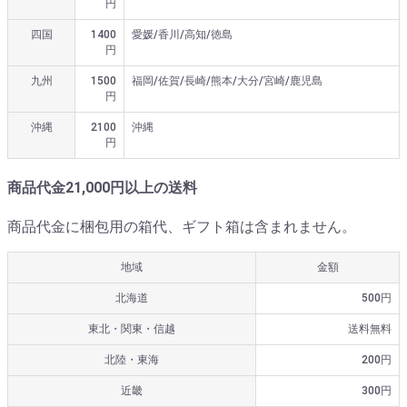
円
四国
1400
愛媛/香川/高知/徳島
円
九州
1500
福岡/佐賀/長崎/熊本/大分/宮崎/鹿児島
円
沖縄
2100
沖縄
円
商品代金21,000円以上の送料
商品代金に梱包用の箱代、ギフト箱は含まれません。
地域
金額
北海道
500円
東北・関東・信越
送料無料
北陸・東海
200円
近畿
300円