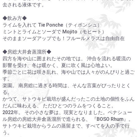
去される液体です。
◆飲み方◆
ライムを入れて Tie Ponche（ティポンシュ）
ミントとライムとソーダで Mojito（モヒート）
そのままソーダアップでも！フルールメラスは自由自在
◆房総大井倉蒸溜所◆
四方を海や山に囲まれたその地では、 沖合を流れる暖流の
影響を受け、冬は暖かく、夏に吹く風は心地よい。
季節ごとに花は咲き乱れ、海や山では人々がのんびりと過ご
す。
楽園。 南房総に過ぎる時間は、そんな言葉がぴったりとく
る。
かつて、サトウキビ栽培が盛んだったこの土地の個性をふん
だんに味わえる、 ただひとつのラムをつくること。
2022年。 その小さな夢は、現実となりました。ペナシュー
ル房総の房総大井倉蒸溜所で造られる、 『BOSO Rhum』。
サトウキビ栽培からラムの蒸留まで、すべてを人の手で行
う。