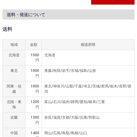
送料・発送について
送料
地域
金額
都道府県
北海道
1500
北海道
円
東北
1000
青森/秋田/岩手/宮城/福島/山形
円
関東・信
1000
東京/神奈川/山梨/千葉/埼玉/茨城/群馬/栃木/長野/新
越
円
潟
北陸・東
1200
富山/石川/福井/静岡/愛知/岐阜/三重
海
円
近畿
1300
奈良/滋賀/京都/大阪/兵庫/和歌山
円
中国
1400
岡山/広島/鳥取/島根/山口