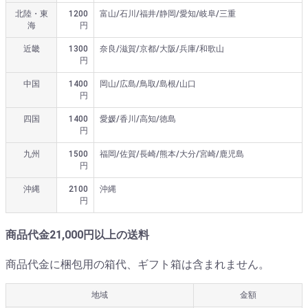
北陸・東
1200
富山/石川/福井/静岡/愛知/岐阜/三重
海
円
近畿
1300
奈良/滋賀/京都/大阪/兵庫/和歌山
円
中国
1400
岡山/広島/鳥取/島根/山口
円
四国
1400
愛媛/香川/高知/徳島
円
九州
1500
福岡/佐賀/長崎/熊本/大分/宮崎/鹿児島
円
沖縄
2100
沖縄
円
商品代金21,000円以上の送料
商品代金に梱包用の箱代、ギフト箱は含まれません。
地域
金額