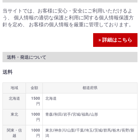
当サイトでは、お客様に安心・安全にご利用いただけるよ
う、 個人情報の適切な保護と利用に関する個人情報保護方
針を定め、 お客様の個人情報を厳重に管理しております。
» 詳細はこちら
送料・発送について
送料
地域
金額
都道府県
北海道
1500
北海道
円
東北
1000
青森/秋田/岩手/宮城/福島/山形
円
関東・信
1000
東京/神奈川/山梨/千葉/埼玉/茨城/群馬/栃木/長野/新
越
円
潟