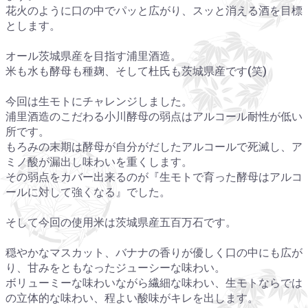
花火のように口の中でパッと広がり、スッと消える酒を目標
とします。
オール茨城県産を目指す浦里酒造。
米も水も酵母も種麹、そして杜氏も茨城県産です(笑)
今回は生モトにチャレンジしました。
浦里酒造のこだわる小川酵母の弱点はアルコール耐性が低い
所です。
もろみの末期は酵母が自分がだしたアルコールで死滅し、ア
ミノ酸が漏出し味わいを重くします。
その弱点をカバー出来るのが『生モトで育った酵母はアルコ
ールに対して強くなる』でした。
そして今回の使用米は茨城県産五百万石です。
穏やかなマスカット、バナナの香りが優しく口の中にも広が
り、甘みをともなったジューシーな味わい。
ボリューミーな味わいながら繊細な味わい、生モトならでは
の立体的な味わい、程よい酸味がキレを出します。