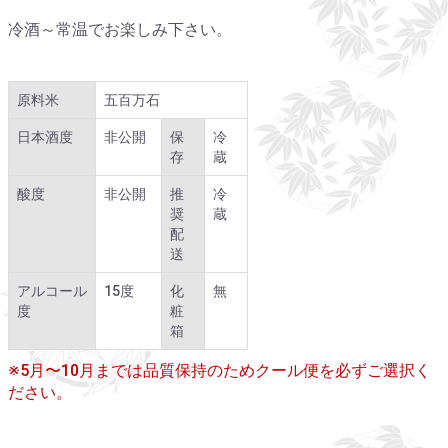
冷酒～常温でお楽しみ下さい。
原料米
五百万石
日本酒度
非公開
保
冷
存
蔵
酸度
非公開
推
冷
奨
蔵
配
送
アルコール
15度
化
無
度
粧
箱
※5月〜10月までは品質保持のためクール便を必ずご選択く
ださい。