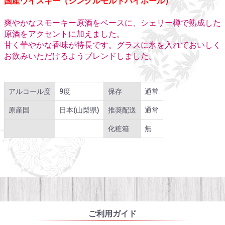
国産ウイスキー（シングルモルトハイボール）
爽やかなスモーキー原酒をベースに、シェリー樽で熟成した
原酒をアクセントに加えました。
甘く華やかな香味が特長です。グラスに氷を入れておいしく
お飲みいただけるようブレンドしました。
アルコール度
9度
保存
通常
原産国
日本(山梨県)
推奨配送
通常
化粧箱
無
ご利用ガイド