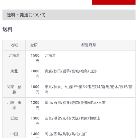
送料・発送について
送料
地域
金額
都道府県
北海道
1500
北海道
円
東北
1000
青森/秋田/岩手/宮城/福島/山形
円
関東・信
1000
東京/神奈川/山梨/千葉/埼玉/茨城/群馬/栃木/長野/新
越
円
潟
北陸・東
1200
富山/石川/福井/静岡/愛知/岐阜/三重
海
円
近畿
1300
奈良/滋賀/京都/大阪/兵庫/和歌山
円
中国
1400
岡山/広島/鳥取/島根/山口