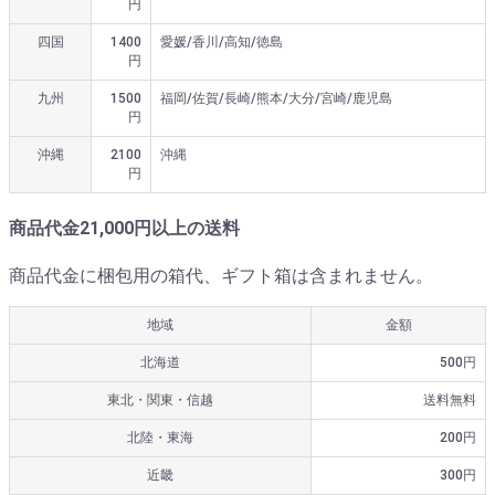
円
四国
1400
愛媛/香川/高知/徳島
円
九州
1500
福岡/佐賀/長崎/熊本/大分/宮崎/鹿児島
円
沖縄
2100
沖縄
円
商品代金21,000円以上の送料
商品代金に梱包用の箱代、ギフト箱は含まれません。
地域
金額
北海道
500円
東北・関東・信越
送料無料
北陸・東海
200円
近畿
300円