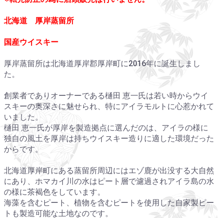
北海道 厚岸蒸留所
国産ウイスキー
厚岸蒸留所は北海道厚岸郡厚岸町に2016年に誕生しまし
た。
創業者でありオーナーである樋田 恵一氏は若い時からウイ
スキーの奥深さに魅せられ、特にアイラモルトに心惹かれて
いました。
樋田 恵一氏が厚岸を製造拠点に選んだのは、アイラの様に
独自の風土を厚岸は持ちウイスキー造りに適した環境だった
からです。
北海道厚岸町にある蒸留所周辺にはエゾ鹿が出没する大自然
にあり、ホマカイ川の水はピート層で濾過されアイラ島の水
の様に茶褐色をしています。
海藻を含むピート、植物を含むピートを使用した自家製ピー
トも製造可能な土地なのです。