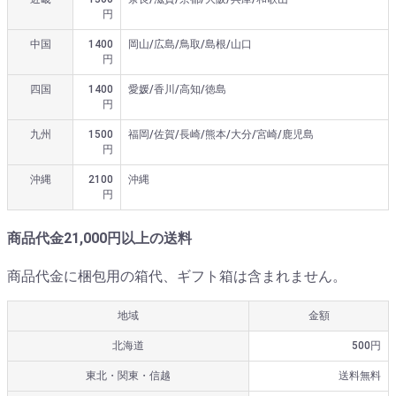
円
中国
1400
岡山/広島/鳥取/島根/山口
円
四国
1400
愛媛/香川/高知/徳島
円
九州
1500
福岡/佐賀/長崎/熊本/大分/宮崎/鹿児島
円
沖縄
2100
沖縄
円
商品代金21,000円以上の送料
商品代金に梱包用の箱代、ギフト箱は含まれません。
地域
金額
北海道
500円
東北・関東・信越
送料無料