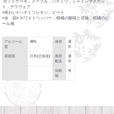
ホットケーキ，メープル，ハチミツ，シャインマスカッ
ト，デラウェア
<味わい> ハチミツレモン，ピート
<余 韻> ホワイトペッパー，柑橘の酸味と甘味、柑橘のピ
ール感
アルコール
48%
保存
通
度
常
原産国
日本(北海道)
推奨
通
配送
常
化粧
有
箱