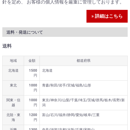
針を定め、 お客様の個人情報を厳重に管理しております。
» 詳細はこちら
送料・発送について
送料
地域
金額
都道府県
北海道
1500
北海道
円
東北
1000
青森/秋田/岩手/宮城/福島/山形
円
関東・信
1000
東京/神奈川/山梨/千葉/埼玉/茨城/群馬/栃木/長野/新
越
円
潟
北陸・東
1200
富山/石川/福井/静岡/愛知/岐阜/三重
海
円
近畿
1300
奈良/滋賀/京都/大阪/兵庫/和歌山