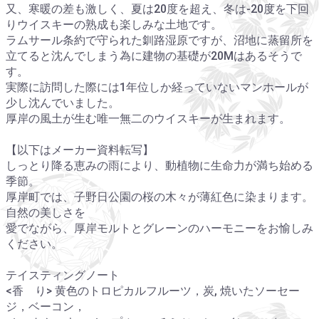
又、寒暖の差も激しく、夏は20度を超え、冬は-20度を下回
りウイスキーの熟成も楽しみな土地です。
ラムサール条約で守られた釧路湿原ですが、沼地に蒸留所を
立てると沈んでしまう為に建物の基礎が20Mはあるそうで
す。
実際に訪問した際には1年位しか経っていないマンホールが
少し沈んでいました。
厚岸の風土が生む唯一無二のウイスキーが生まれます。
【以下はメーカー資料転写】
しっとり降る恵みの雨により、動植物に生命力が満ち始める
季節。
厚岸町では、子野日公園の桜の木々が薄紅色に染まります。
自然の美しさを
愛でながら、厚岸モルトとグレーンのハーモニーをお愉しみ
ください。
テイスティングノート
<香 り> 黄色のトロピカルフルーツ，炭, 焼いたソーセー
ジ，ベーコン，