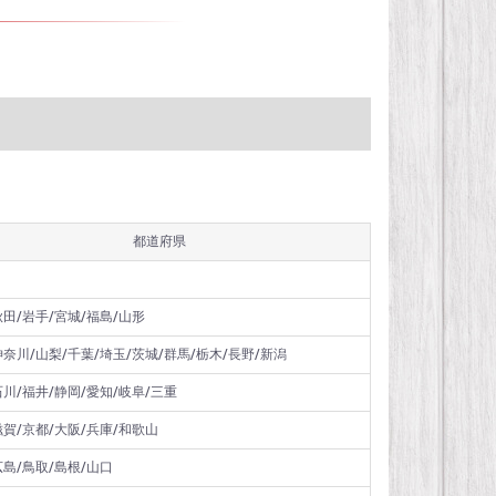
都道府県
秋田/岩手/宮城/福島/山形
神奈川/山梨/千葉/埼玉/茨城/群馬/栃木/長野/新潟
石川/福井/静岡/愛知/岐阜/三重
滋賀/京都/大阪/兵庫/和歌山
広島/鳥取/島根/山口