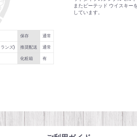
またピーテッド ウイスキー
しています。
保存
通常
ランズ)
推奨配送
通常
化粧箱
有