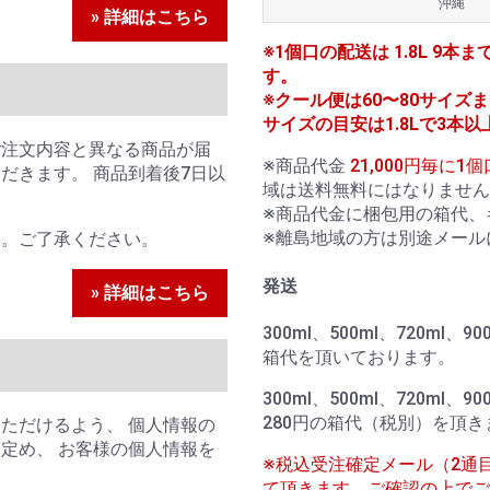
沖縄
» 詳細はこちら
※1個口の配送は 1.8L 9本ま
す。
※クール便は60〜80サイズまで
サイズの目安は1.8Lで3本以
ご注文内容と異なる商品が届
※商品代金
21,000円毎に
だきます。 商品到着後7日以
域は送料無料にはなりません
。
※商品代金に梱包用の箱代、
※離島地域の方は別途メール
ん。ご了承ください。
発送
» 詳細はこちら
300ml、500ml、720ml
箱代を頂いております。
300ml、500ml、720ml、
280円の箱代（税別）を頂き
ただけるよう、 個人情報の
定め、 お客様の個人情報を
※税込受注確定メール（2通
て頂きます。ご確認の上でご