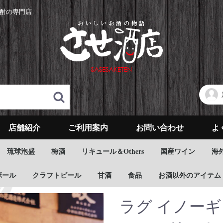
酎の専門店
店舗紹介
ご利用案内
お問い合わせ
よ
琉球泡盛
梅酒
リキュール＆Others
国産ワイン
海
ボール
クラフトビール
甘酒
食品
お酒以外のアイテム
ラグ イノー