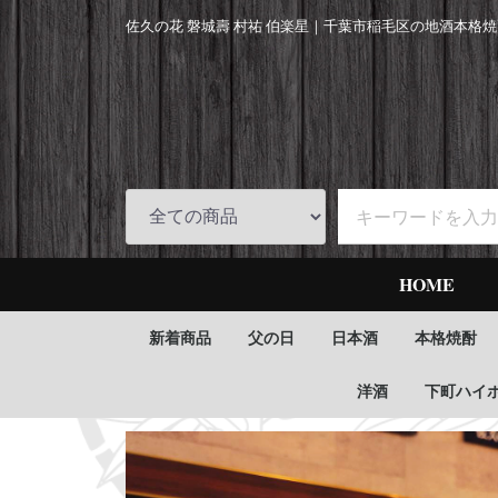
佐久の花 磐城壽 村祐 伯楽星｜
千葉市稲毛区の地酒本格焼
HOME
新着商品
父の日
日本酒
本格焼酎
洋酒
下町ハイ