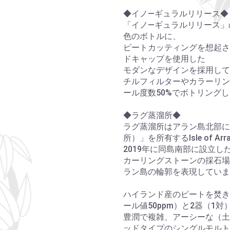
◆イノ―ギュラルリリース◆
「イノ―ギュラルリリース」
色のボトルに、
ピートカッティングを想起さ
ドキャップを使用した
モダンなデザインを採用して
チルフィルターやカラーリン
ール度数50%でボトリング
◆ラグ蒸溜所◆
ラグ蒸溜所はアラン島北部に
所）」を所有するIsle of Arran
2019年に同島南部に設立
カーリングストーンの採石場
ラン島の輪郭を表現していま
ハイランド産のピートを焚き
ール値50ppm）と2器（1
豊潤で複雑、アーシーな（土
ッドタイプのシングルモルト