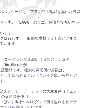
のパッケージは、アラン島の輪郭を描いた淡緑
せる黒い「LAGG」のロゴ、特徴的な丸いウッ
います。
グは行わず、一般的な度数よりも高いアルコ
しています。
「ロックランザ蒸溜所（旧名アラン蒸溜
 Distillers社が、
した蒸溜所です。壮大な蒸溜所の外観は、
として知られるアルサクレイグ島から見たア
す。
込んだヘビーピーテッドの大麦麦芽（フェノ
対）の蒸溜器を使用し、
っぽい）味わいのモダンで個性溢れるピーテ
づくりを目指しています。