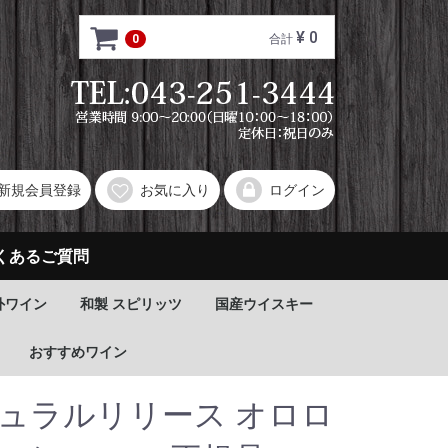
¥ 0
0
合計
新規会員登録
お気に入り
ログイン
くあるご質問
外ワイン
和製 スピリッツ
国産ウイスキー
おすすめワイン
ギュラルリリース オロロ