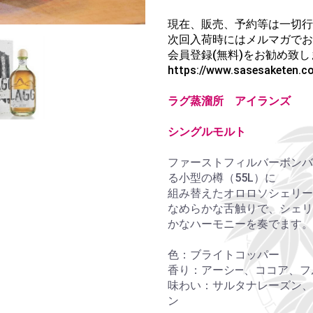
現在、販売、予約等は一切行
次回入荷時にはメルマガでお
会員登録(無料)をお勧め致し
https://www.sasesaketen.c
ラグ蒸溜所 アイランズ
シングルモルト
ファーストフィルバーボンバ
る小型の樽（55L）に
組み替えたオロロソシェリー
なめらかな舌触りで、シェリ
かなハーモニーを奏でます。
色：ブライトコッパー
香り：アーシ―、ココア、フ
味わい：サルタナレーズン、
ン