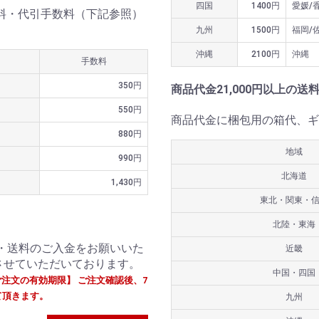
四国
1400円
愛媛/
送料・代引手数料（下記参照）
九州
1500円
福岡/
沖縄
2100円
沖縄
手数料
350円
商品代金21,000円以上の送
550円
商品代金に梱包用の箱代、ギ
880円
地域
990円
北海道
1,430円
東北・関東・
北陸・東海
・送料のご入金をお願いいた
近畿
させていただいております。
中国・四国
ご注文の有効期限】 ご注文確認後、7
て頂きます。
九州