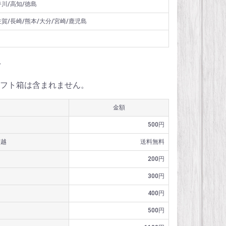
香川/高知/徳島
佐賀/長崎/熊本/大分/宮崎/鹿児島
料
フト箱は含まれません。
金額
500円
信越
送料無料
200円
300円
400円
500円