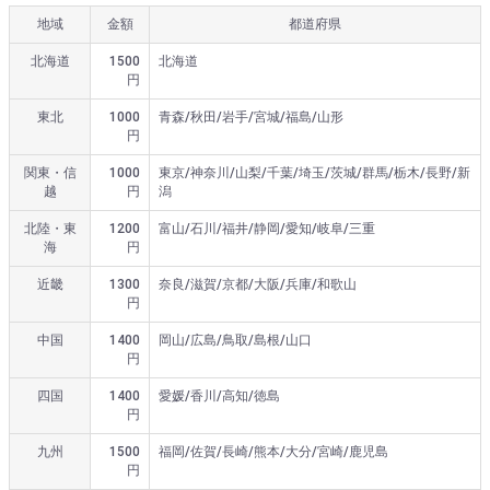
地域
金額
都道府県
北海道
1500
北海道
円
東北
1000
青森/秋田/岩手/宮城/福島/山形
円
関東・信
1000
東京/神奈川/山梨/千葉/埼玉/茨城/群馬/栃木/長野/新
越
円
潟
北陸・東
1200
富山/石川/福井/静岡/愛知/岐阜/三重
海
円
近畿
1300
奈良/滋賀/京都/大阪/兵庫/和歌山
円
中国
1400
岡山/広島/鳥取/島根/山口
円
四国
1400
愛媛/香川/高知/徳島
円
九州
1500
福岡/佐賀/長崎/熊本/大分/宮崎/鹿児島
円