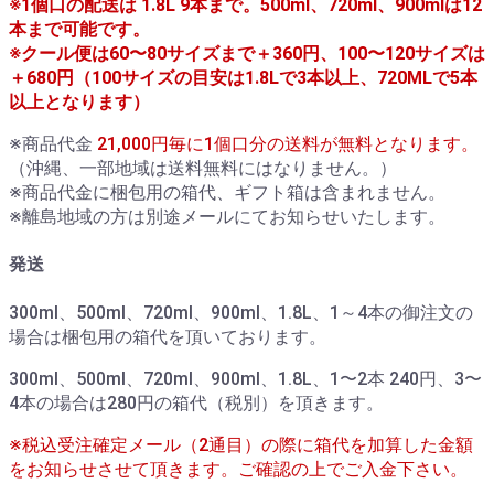
※1個口の配送は 1.8L 9本まで。500ml、720ml、900mlは12
本まで可能です。
※クール便は60〜80サイズまで＋360円、100〜120サイズは
＋680円（100サイズの目安は1.8Lで3本以上、720MLで5本
以上となります）
※商品代金
21,000円毎に1個口分の送料が無料となります。
（沖縄、一部地域は送料無料にはなりません。）
※商品代金に梱包用の箱代、ギフト箱は含まれません。
※離島地域の方は別途メールにてお知らせいたします。
発送
300ml、500ml、720ml、900ml、1.8L、1～4本の御注文の
場合は梱包用の箱代を頂いております。
300ml、500ml、720ml、900ml、1.8L、1〜2本 240円、3〜
4本の場合は280円の箱代（税別）を頂きます。
※税込受注確定メール（2通目）の際に箱代を加算した金額
をお知らせさせて頂きます。ご確認の上でご入金下さい。