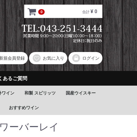
¥ 0
0
合計
新規会員登録
お気に入り
ログイン
くあるご質問
外ワイン
和製 スピリッツ
国産ウイスキー
おすすめワイン
アワーバーレイ