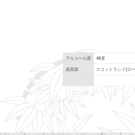
アルコール度
46度
原産国
スコットランド(ロー