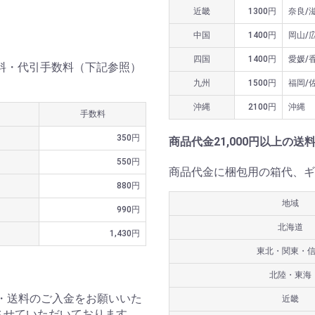
近畿
1300円
奈良/
中国
1400円
岡山/
四国
1400円
愛媛/
送料・代引手数料（下記参照）
九州
1500円
福岡/
沖縄
2100円
沖縄
手数料
350円
商品代金21,000円以上の送
550円
商品代金に梱包用の箱代、ギ
880円
地域
990円
北海道
1,430円
東北・関東・
北陸・東海
・送料のご入金をお願いいた
近畿
させていただいております。