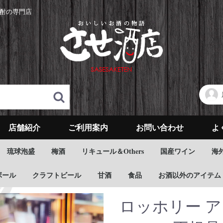
酎の専門店
店舗紹介
ご利用案内
お問い合わせ
よ
琉球泡盛
梅酒
リキュール＆Others
国産ワイン
海
ボール
クラフトビール
甘酒
食品
お酒以外のアイテム
ロッホリー 