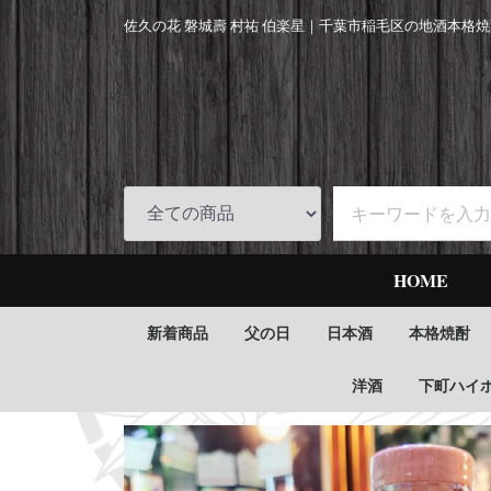
佐久の花 磐城壽 村祐 伯楽星｜
千葉市稲毛区の地酒本格焼
HOME
新着商品
父の日
日本酒
本格焼酎
洋酒
下町ハイ