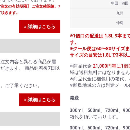
中国・四国
ご注文の有効期限】 ご注文確認後、7
て頂きます。
九州
沖縄
» 詳細はこちら
※1個口の配送は 1.8L 9本ま
す。
※クール便は60〜80サイズまで
サイズの目安は1.8Lで3本以
ご注文内容と異なる商品が届
※商品代金
21,000円毎に
だきます。 商品到着後7日以
域は送料無料にはなりません
。
※商品代金に梱包用の箱代、
※離島地域の方は別途メール
ん。ご了承ください。
発送
» 詳細はこちら
300ml、500ml、720ml
箱代を頂いております。
300ml、500ml、720ml、