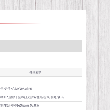
都道府県
秋田/岩手/宮城/福島/山形
神奈川/山梨/千葉/埼玉/茨城/群馬/栃木/長野/新潟
石川/福井/静岡/愛知/岐阜/三重