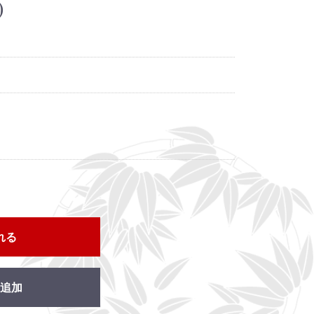
)
れる
追加