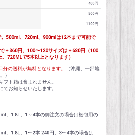
400円
500円
1100円
で。500ml、720ml、900mlは12本まで可能で
＋360円、100〜120サイズは＋680円（100
上、720MLで5本以上となります）
1個口分の送料が無料となります。
（沖縄、一部地
。）
ギフト箱は含まれません。
にてお知らせいたします。
、900ml、1.8L、1～4本の御注文の場合は梱包用の
900ml、1.8L、1〜2本 240円、3〜4本の場合は