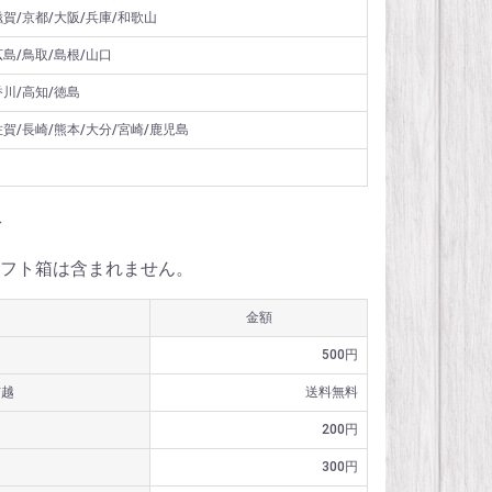
滋賀/京都/大阪/兵庫/和歌山
広島/鳥取/島根/山口
香川/高知/徳島
佐賀/長崎/熊本/大分/宮崎/鹿児島
料
フト箱は含まれません。
金額
500円
信越
送料無料
200円
300円