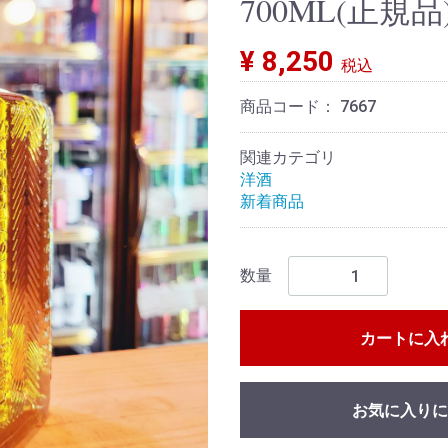
700ML(正規品
¥ 8,250
税込
商品コード：
7667
関連カテゴリ
洋酒
新着商品
数量
カートに入
お気に入りに