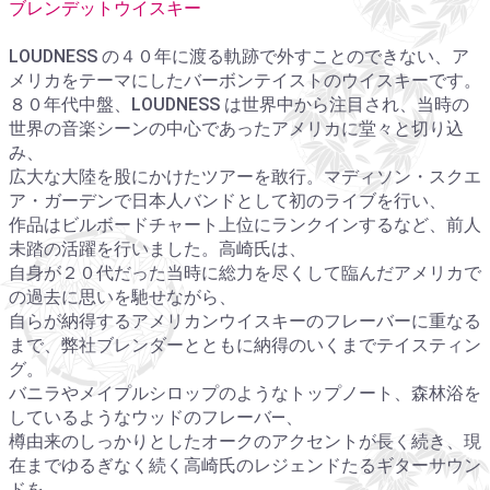
ブレンデットウイスキー
LOUDNESS の４０年に渡る軌跡で外すことのできない、ア
メリカをテーマにしたバーボンテイストのウイスキーです。
８０年代中盤、LOUDNESS は世界中から注目され、当時の
世界の音楽シーンの中心であったアメリカに堂々と切り込
み、
広大な大陸を股にかけたツアーを敢行。マディソン・スクエ
ア・ガーデンで日本人バンドとして初のライブを行い、
作品はビルボードチャート上位にランクインするなど、前人
未踏の活躍を行いました。高崎氏は、
自身が２０代だった当時に総力を尽くして臨んだアメリカで
の過去に思いを馳せながら、
自らが納得するアメリカンウイスキーのフレーバーに重なる
まで、弊社ブレンダーとともに納得のいくまでテイスティン
グ。
バニラやメイプルシロップのようなトップノート、森林浴を
しているようなウッドのフレーバ―、
樽由来のしっかりとしたオークのアクセントが長く続き、現
在までゆるぎなく続く高崎氏のレジェンドたるギターサウン
ドを、