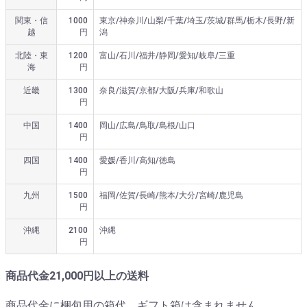
関東・信
1000
東京/神奈川/山梨/千葉/埼玉/茨城/群馬/栃木/長野/新
越
円
潟
北陸・東
1200
富山/石川/福井/静岡/愛知/岐阜/三重
海
円
近畿
1300
奈良/滋賀/京都/大阪/兵庫/和歌山
円
中国
1400
岡山/広島/鳥取/島根/山口
円
四国
1400
愛媛/香川/高知/徳島
円
九州
1500
福岡/佐賀/長崎/熊本/大分/宮崎/鹿児島
円
沖縄
2100
沖縄
円
商品代金21,000円以上の送料
商品代金に梱包用の箱代、ギフト箱は含まれません。