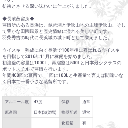
彷彿とさせる深い味わいに仕上がりました。
◆長濱蒸留所◆
蒸留所のある長浜は、琵琶湖と伊吹山地の主峰伊吹山、そし
て豊かな田園風景と歴史情緒に溢れる美しい町です。
羽柴秀吉の時代に長浜城の城下町として栄えました。
ウイスキー熟成に向く長浜で100年後に喜ばれるウイスキー
を目指して2016年11月に稼働を始めました。
初溜釜の容量は1000L、再溜釜は500Lと日本最少クラスの
ポットスチルで蒸留を行います。
年間400回の蒸留で、1回に100Lと生産量で言えば間違いな
く日本で一番小さな蒸留所です。
アルコール度
47度
保存
通常
原産国
日本(滋賀県)
推奨配送
通常
化粧箱
有