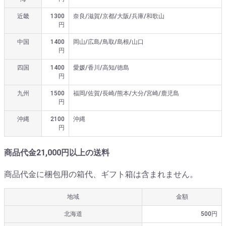
近畿
1300
奈良/滋賀/京都/大阪/兵庫/和歌山
円
中国
1400
岡山/広島/鳥取/島根/山口
円
四国
1400
愛媛/香川/高知/徳島
円
九州
1500
福岡/佐賀/長崎/熊本/大分/宮崎/鹿児島
円
沖縄
2100
沖縄
円
商品代金21,000円以上の送料
商品代金に梱包用の箱代、ギフト箱は含まれません。
地域
金額
北海道
500円