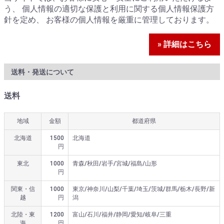
う、 個人情報の適切な保護と利用に関する個人情報保護方
針を定め、 お客様の個人情報を厳重に管理しております。
» 詳細はこちら
送料・発送について
送料
地域
金額
都道府県
北海道
1500
北海道
円
東北
1000
青森/秋田/岩手/宮城/福島/山形
円
関東・信
1000
東京/神奈川/山梨/千葉/埼玉/茨城/群馬/栃木/長野/新
越
円
潟
北陸・東
1200
富山/石川/福井/静岡/愛知/岐阜/三重
海
円