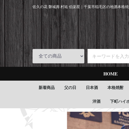
佐久の花 磐城壽 村祐 伯楽星｜
千葉市稲毛区の地酒本格焼
HOME
新着商品
父の日
日本酒
本格焼酎
洋酒
下町ハイ