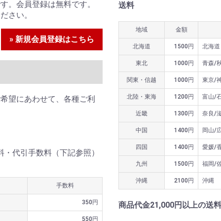
です。会員登録は無料です。
送料
ください。
地域
金額
» 新規会員登録はこちら
北海道
1500円
北海道
東北
1000円
青森/
関東・信越
1000円
東京/
北陸・東海
1200円
富山/
ご希望にあわせて、各種ご利
近畿
1300円
奈良/
中国
1400円
岡山/
四国
1400円
愛媛/
送料・代引手数料（下記参照）
九州
1500円
福岡/
沖縄
2100円
沖縄
手数料
350円
商品代金21,000円以上の送
550円