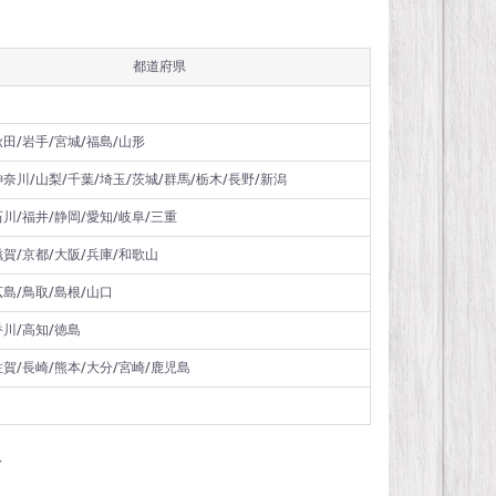
都道府県
秋田/岩手/宮城/福島/山形
神奈川/山梨/千葉/埼玉/茨城/群馬/栃木/長野/新潟
石川/福井/静岡/愛知/岐阜/三重
滋賀/京都/大阪/兵庫/和歌山
広島/鳥取/島根/山口
香川/高知/徳島
佐賀/長崎/熊本/大分/宮崎/鹿児島
料