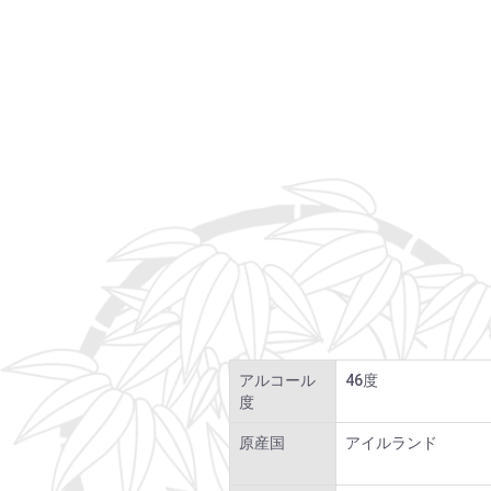
アルコール
46度
度
原産国
アイルランド