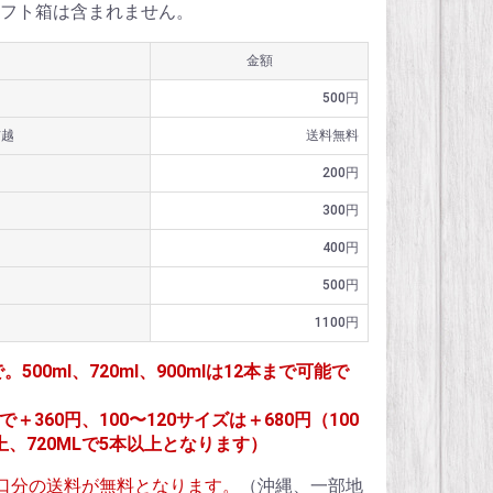
フト箱は含まれません。
金額
500円
信越
送料無料
200円
300円
400円
500円
1100円
で。500ml、720ml、900mlは12本まで可能で
＋360円、100〜120サイズは＋680円（100
上、720MLで5本以上となります）
1個口分の送料が無料となります。
（沖縄、一部地