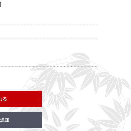
)
れる
追加