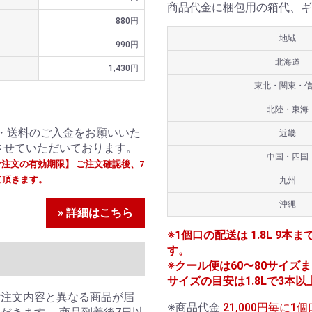
商品代金に梱包用の箱代、ギ
880円
地域
990円
北海道
1,430円
東北・関東・
北陸・東海
・送料のご入金をお願いいた
近畿
させていただいております。
中国・四国
ご注文の有効期限】 ご注文確認後、7
て頂きます。
九州
沖縄
» 詳細はこちら
※1個口の配送は 1.8L 9本ま
す。
※クール便は60〜80サイズまで
サイズの目安は1.8Lで3本以
ご注文内容と異なる商品が届
※商品代金
21,000円毎に