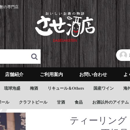
酎の専門店
店舗紹介
ご利用案内
お問い合わせ
よ
琉球泡盛
梅酒
リキュール＆Others
国産ワイン
海
ボール
クラフトビール
甘酒
食品
お酒以外のアイテム
ティーリング