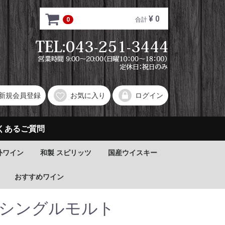
¥ 0
0
合計
新規会員登録
お気に入り
ログイン
くあるご質問
外ワイン
和製 スピリッツ
国産ウイスキー
おすすめワイン
 シングルモルト