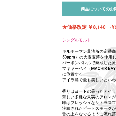
商品についてのお
★価格改定 ￥8,140 →¥
シングルモルト
キルホーマン蒸溜所の定番商
50ppm）の大麦麦芽を使用
バーボンバレルで熟成した原
マキヤーベイ（MACHIR 
に位置する
アイラ島で最も美しいといわ
香りはヨードの乗ったアイラ
芳しい多種な果実のアロマ
味はフレッシュなシトラスフ
洗練されたピートスモークが
舌の上をなでるように流れ落