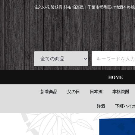
佐久の花 磐城壽 村祐 伯楽星｜
千葉市稲毛区の地酒本格焼
HOME
新着商品
父の日
日本酒
本格焼酎
洋酒
下町ハイ