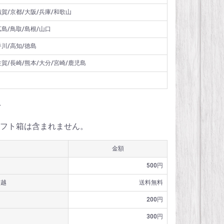
滋賀/京都/大阪/兵庫/和歌山
広島/鳥取/島根/山口
香川/高知/徳島
佐賀/長崎/熊本/大分/宮崎/鹿児島
料
フト箱は含まれません。
金額
500円
信越
送料無料
200円
300円