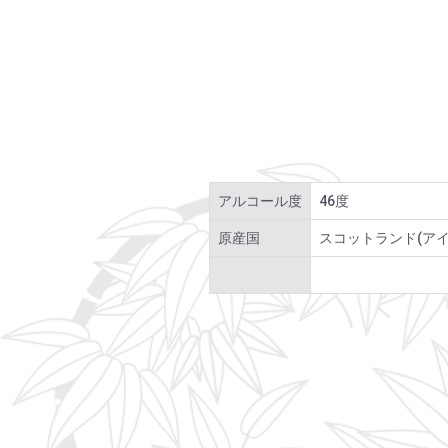
アルコール度
46度
原産国
スコットランド(アイ