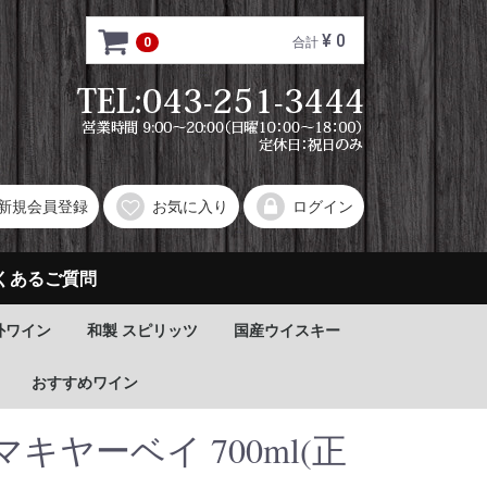
¥ 0
0
合計
新規会員登録
お気に入り
ログイン
くあるご質問
外ワイン
和製 スピリッツ
国産ウイスキー
おすすめワイン
キヤーベイ 700ml(正