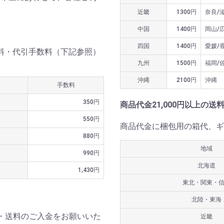
近畿
1300円
奈良/
中国
1400円
岡山/
四国
1400円
愛媛/
送料・代引手数料（下記参照）
九州
1500円
福岡/
沖縄
2100円
沖縄
手数料
350円
商品代金21,000円以上の送
550円
商品代金に梱包用の箱代、ギ
880円
地域
990円
北海道
1,430円
東北・関東・
北陸・東海
・送料のご入金をお願いいた
近畿