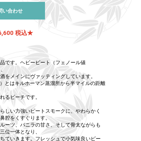
問い合わせ
6,600 税込★
品です。ヘビーピート（フェノール値
し、
酒をメインにヴァッティングしています。
BAY）とはキルホーマン蒸溜所から半マイルの距離
れるビーチです。
らしい力強いピートスモークに、やわらかく
が鼻腔をくすぐります。
ルーツ、バニラの甘さ、そして骨太ながらも
三位一体となり、
ちていきます。フレッシュで小気味良いピー