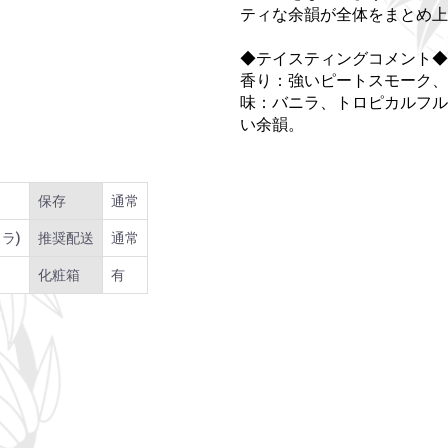
ティな余韻が全体をまとめ上
◆テイスティングコメント◆
香り：強いピートスモーク、
味：バニラ、トロピカルフル
い余韻。
保存
通常
ラ)
推奨配送
通常
化粧箱
有