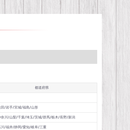
都道府県
秋田/岩手/宮城/福島/山形
神奈川/山梨/千葉/埼玉/茨城/群馬/栃木/長野/新潟
石川/福井/静岡/愛知/岐阜/三重