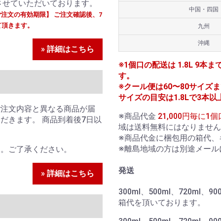
させていただいております。
中国・四国
ご注文の有効期限】 ご注文確認後、7
て頂きます。
九州
沖縄
» 詳細はこちら
※1個口の配送は 1.8L 9本ま
す。
※クール便は60〜80サイズまで
サイズの目安は1.8Lで3本以
ご注文内容と異なる商品が届
※商品代金
21,000円毎に
だきます。 商品到着後7日以
域は送料無料にはなりません
。
※商品代金に梱包用の箱代、
※離島地域の方は別途メール
ん。ご了承ください。
発送
» 詳細はこちら
300ml、500ml、720ml
箱代を頂いております。