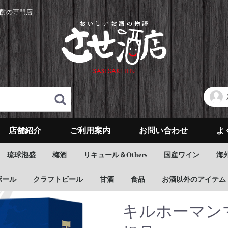
酎の専門店
店舗紹介
ご利用案内
お問い合わせ
よ
琉球泡盛
梅酒
リキュール＆Others
国産ワイン
海
ボール
クラフトビール
甘酒
食品
お酒以外のアイテム
キルホーマンマ