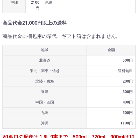
沖縄
2100
沖縄
円
商品代金21,000円以上の送料
商品代金に梱包用の箱代、ギフト箱は含まれません。
地域
金額
北海道
500円
東北・関東・信越
送料無料
北陸・東海
200円
近畿
300円
中国・四国
400円
九州
500円
沖縄
1100円
※1個口の配送は 1.8L 9本まで。500ml、720ml、900mlは12