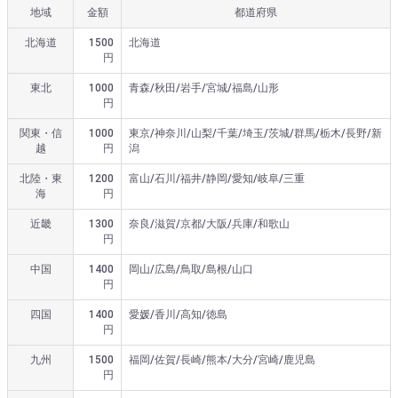
地域
金額
都道府県
北海道
1500
北海道
円
東北
1000
青森/秋田/岩手/宮城/福島/山形
円
関東・信
1000
東京/神奈川/山梨/千葉/埼玉/茨城/群馬/栃木/長野/新
越
円
潟
北陸・東
1200
富山/石川/福井/静岡/愛知/岐阜/三重
海
円
近畿
1300
奈良/滋賀/京都/大阪/兵庫/和歌山
円
中国
1400
岡山/広島/鳥取/島根/山口
円
四国
1400
愛媛/香川/高知/徳島
円
九州
1500
福岡/佐賀/長崎/熊本/大分/宮崎/鹿児島
円