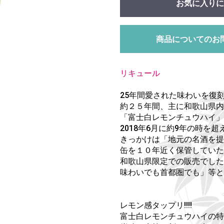
お気に入りに
商品についてのお
リキュール
25年間愛された味わいを復刻!!
約２５年間、主に和歌山県内
「富士白レモンチュウハイ」
2018年6月に約9年の時を
きっかけは「地元の名酒を提
缶を１０年近く保管してい
和歌山県限定での販売でした
味わいでも首都圏でも」等と
レモン感タップリ!!!!
富士白レモンチュウハイの特