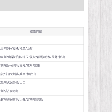
都道府県
秋田/岩手/宮城/福島/山形
神奈川/山梨/千葉/埼玉/茨城/群馬/栃木/長野/新潟
石川/福井/静岡/愛知/岐阜/三重
滋賀/京都/大阪/兵庫/和歌山
広島/鳥取/島根/山口
香川/高知/徳島
佐賀/長崎/熊本/大分/宮崎/鹿児島