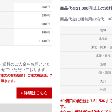
350円
商品代金21,000円以上の送
550円
商品代金に梱包用の箱代、ギ
880円
地域
990円
北海道
1,430円
東北・関東・
北陸・東海
・送料のご入金をお願いいた
近畿
させていただいております。
中国・四国
ご注文の有効期限】 ご注文確認後、7
て頂きます。
九州
沖縄
» 詳細はこちら
※1個口の配送は 1.8L 9本ま
す。
※クール便は60〜80サイズまで