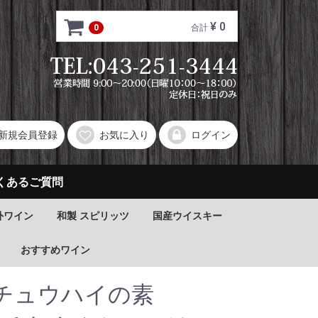
¥ 0
0
合計
新規会員登録
お気に入り
ログイン
くあるご質問
外ワイン
和製 スピリッツ
国産ウイスキー
おすすめワイン
チュウハイの素