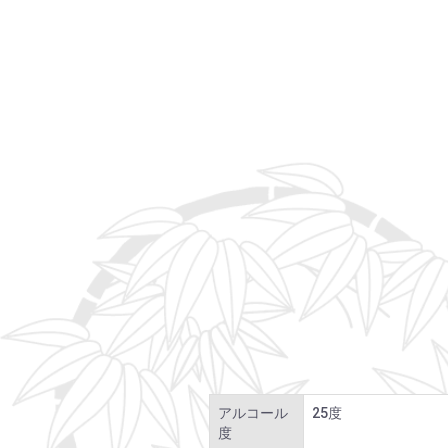
アルコール
25度
度