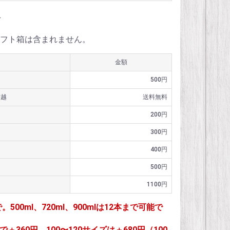
料
フト箱は含まれません。
金額
500円
信越
送料無料
200円
300円
400円
500円
1100円
で。500ml、720ml、900mlは12本まで可能で
＋360円、100〜120サイズは＋680円（100