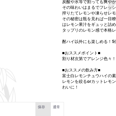
炭酸や水等で割っても爽やか
その味わいはまるでフレッシュ
搾りたてレモンや凍らせレモ
その秘密は瓶を見れば一目瞭
はレモン果汁をギュッと詰め
タップリのレモン感で本格レ
酎ハイ以外にも楽しめる！5
■おススメポイント■
割り材次第でアレンジ色々！
■おススメの飲み方■
富士白レモンチュウハイの素
レモンを絞るorカットレモ
わいに！
保存
通常