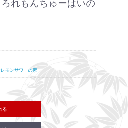
じしろれもんちゅーはいの
産レモンサワーの素
れる