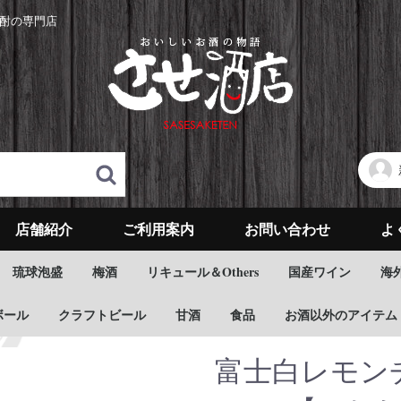
酎の専門店
店舗紹介
ご利用案内
お問い合わせ
よ
琉球泡盛
梅酒
リキュール＆Others
国産ワイン
海
ボール
クラフトビール
甘酒
食品
お酒以外のアイテム
富士白レモン