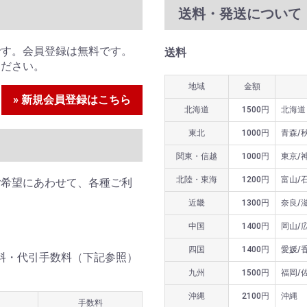
送料・発送について
です。会員登録は無料です。
送料
ください。
地域
金額
» 新規会員登録はこちら
北海道
1500円
北海道
東北
1000円
青森/
関東・信越
1000円
東京/
北陸・東海
1200円
富山/
ご希望にあわせて、各種ご利
近畿
1300円
奈良/
中国
1400円
岡山/
四国
1400円
愛媛/
送料・代引手数料（下記参照）
九州
1500円
福岡/
沖縄
2100円
沖縄
手数料