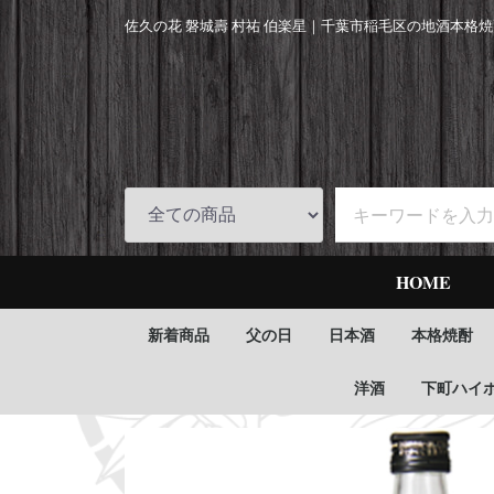
佐久の花 磐城壽 村祐 伯楽星｜
千葉市稲毛区の地酒本格焼
HOME
新着商品
父の日
日本酒
本格焼酎
洋酒
下町ハイ