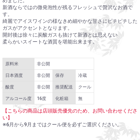
めました。
新酒ならではの微発泡性が残るフレッシュで贅沢なお酒で
す。
綺麗でアイスワインの様なきめ細やかな甘さにピチピチした
ガスがアクセントとなります。
開封後は徐々に炭酸ガスも抜けて新酒とは思えない
柔らかいスイートな酒質を堪能出来ます。
原料米
非公開
日本酒度
非公開
保存
冷蔵
酸度
非公開
推奨配送
クール
アルコール度
16度
化粧箱
無
【こちらの商品は店頭販売優先のため、お問い合わせくださ
い】
※6月から9月まではクール便を必ずご選択ください。