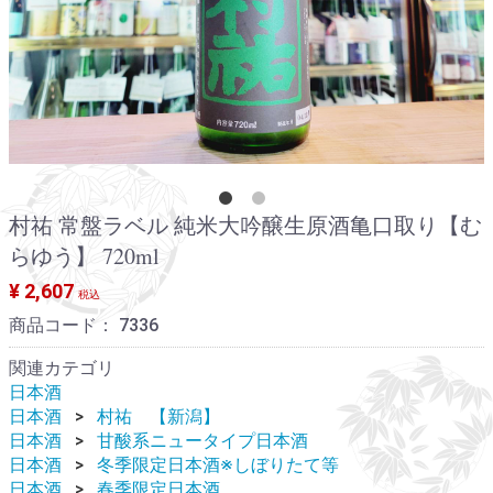
村祐 常盤ラベル 純米大吟醸生原酒亀口取り【む
らゆう】 720ml
¥ 2,607
税込
商品コード：
7336
関連カテゴリ
日本酒
日本酒
村祐 【新潟】
日本酒
甘酸系ニュータイプ日本酒
日本酒
冬季限定日本酒※しぼりたて等
日本酒
春季限定日本酒