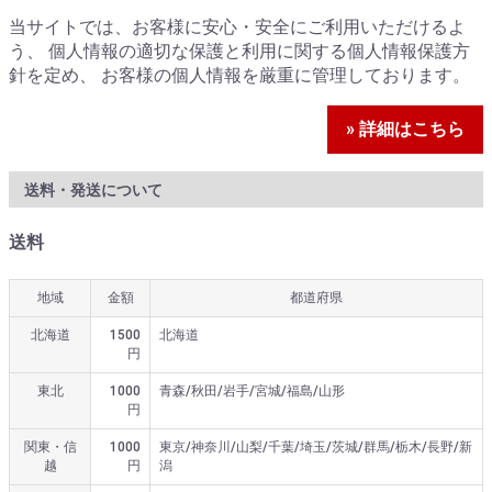
当サイトでは、お客様に安心・安全にご利用いただけるよ
う、 個人情報の適切な保護と利用に関する個人情報保護方
針を定め、 お客様の個人情報を厳重に管理しております。
» 詳細はこちら
送料・発送について
送料
地域
金額
都道府県
北海道
1500
北海道
円
東北
1000
青森/秋田/岩手/宮城/福島/山形
円
関東・信
1000
東京/神奈川/山梨/千葉/埼玉/茨城/群馬/栃木/長野/新
越
円
潟