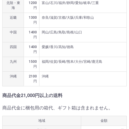
北陸・東
1200
富山/石川/福井/静岡/愛知/岐阜/三重
海
円
近畿
1300
奈良/滋賀/京都/大阪/兵庫/和歌山
円
中国
1400
岡山/広島/鳥取/島根/山口
円
四国
1400
愛媛/香川/高知/徳島
円
九州
1500
福岡/佐賀/長崎/熊本/大分/宮崎/鹿児島
円
沖縄
2100
沖縄
円
商品代金21,000円以上の送料
商品代金に梱包用の箱代、ギフト箱は含まれません。
地域
金額