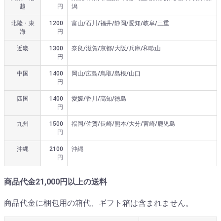
越
円
潟
北陸・東
1200
富山/石川/福井/静岡/愛知/岐阜/三重
海
円
近畿
1300
奈良/滋賀/京都/大阪/兵庫/和歌山
円
中国
1400
岡山/広島/鳥取/島根/山口
円
四国
1400
愛媛/香川/高知/徳島
円
九州
1500
福岡/佐賀/長崎/熊本/大分/宮崎/鹿児島
円
沖縄
2100
沖縄
円
商品代金21,000円以上の送料
商品代金に梱包用の箱代、ギフト箱は含まれません。