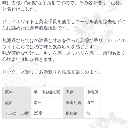
味は力強い“豪傑”な芋焼酎ですので、その名を借り「山猪」
と名付けました。
ジョイホワイトと黄金千貫を使用しフーゼル油を除去せずに
瓶に詰めた白濁無濾過焼酎です。
無濾過ならではの油香と甘みを伴った芳醇な香り、ジョイホ
ワイトならではの甘味と飲み応えを感じます。
味が芳醇なだけに、キレを感じメリハリを感じ、余韻も長く
心地よい甘味が続きます。
ロック、水割り、お湯割りと幅広く楽しめます。
原料
芋・米麹(白麹)
保存
冷暗所
蒸留
常圧
推奨配送
通常
アルコール度
25度
化粧箱
無