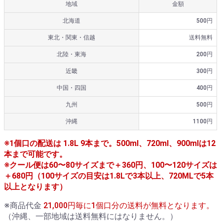
地域
金額
北海道
500円
東北・関東・信越
送料無料
北陸・東海
200円
近畿
300円
中国・四国
400円
九州
500円
沖縄
1100円
※1個口の配送は 1.8L 9本まで。500ml、720ml、900mlは12
本まで可能です。
※クール便は60〜80サイズまで＋360円、100〜120サイズは
＋680円（100サイズの目安は1.8Lで3本以上、720MLで5本
以上となります）
※商品代金
21,000円毎に1個口分の送料が無料となります。
（沖縄、一部地域は送料無料にはなりません。）