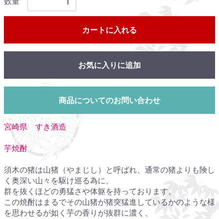
数量
カートに入れる
お気に入りに追加
商品についてのお問い合わせ
宮崎県 すき酒造
芋焼酎
須木の猪は山猪（やまじし）と呼ばれ、通常の猪よりも険し
く奥深い山々を駆け巡る為に、
群を抜くほどの勇猛さや体躯を持っております。
この焼酎はまるでその山猪が猪突猛進しているかのような様
を思わせるが如く芋の香りが抜群に濃く、