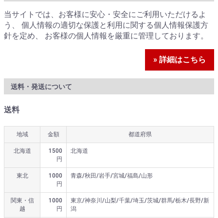
当サイトでは、お客様に安心・安全にご利用いただけるよ
う、 個人情報の適切な保護と利用に関する個人情報保護方
針を定め、 お客様の個人情報を厳重に管理しております。
» 詳細はこちら
送料・発送について
送料
地域
金額
都道府県
北海道
1500
北海道
円
東北
1000
青森/秋田/岩手/宮城/福島/山形
円
関東・信
1000
東京/神奈川/山梨/千葉/埼玉/茨城/群馬/栃木/長野/新
越
円
潟