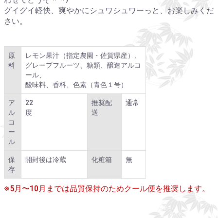
グイグイ軽快、爽やかにシュワシュワーっと、お楽しみくだ
さい。
原
レモン果汁（指定農園・佐賀県産）、
料
グレープフルーツ、糖類、醸造アルコ
ール、
酸味料、香料、色素（青色１号）
ア
22
推奨配
通常
ル
度
送
コ
ー
ル
保
開封後は冷蔵
化粧箱
無
存
※5月〜10月までは品質保持のためクール便を推奨します。