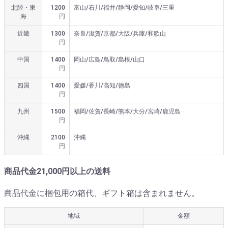
北陸・東
1200
富山/石川/福井/静岡/愛知/岐阜/三重
海
円
近畿
1300
奈良/滋賀/京都/大阪/兵庫/和歌山
円
中国
1400
岡山/広島/鳥取/島根/山口
円
四国
1400
愛媛/香川/高知/徳島
円
九州
1500
福岡/佐賀/長崎/熊本/大分/宮崎/鹿児島
円
沖縄
2100
沖縄
円
商品代金21,000円以上の送料
商品代金に梱包用の箱代、ギフト箱は含まれません。
地域
金額