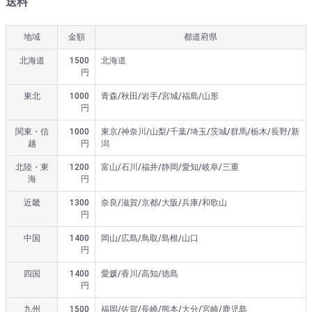
送料
地域
金額
都道府県
北海道
1500
北海道
円
東北
1000
青森/秋田/岩手/宮城/福島/山形
円
関東・信
1000
東京/神奈川/山梨/千葉/埼玉/茨城/群馬/栃木/長野/新
越
円
潟
北陸・東
1200
富山/石川/福井/静岡/愛知/岐阜/三重
海
円
近畿
1300
奈良/滋賀/京都/大阪/兵庫/和歌山
円
中国
1400
岡山/広島/鳥取/島根/山口
円
四国
1400
愛媛/香川/高知/徳島
円
九州
1500
福岡/佐賀/長崎/熊本/大分/宮崎/鹿児島