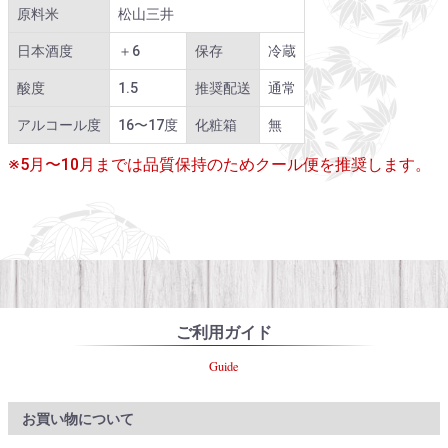
原料米
松山三井
日本酒度
＋6
保存
冷蔵
酸度
1.5
推奨配送
通常
アルコール度
16〜17度
化粧箱
無
※5月〜10月までは品質保持のためクール便を推奨します。
ご利用ガイド
Guide
お買い物について