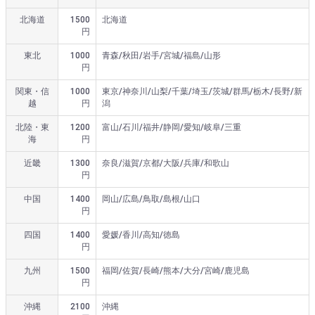
北海道
1500
北海道
円
東北
1000
青森/秋田/岩手/宮城/福島/山形
円
関東・信
1000
東京/神奈川/山梨/千葉/埼玉/茨城/群馬/栃木/長野/新
越
円
潟
北陸・東
1200
富山/石川/福井/静岡/愛知/岐阜/三重
海
円
近畿
1300
奈良/滋賀/京都/大阪/兵庫/和歌山
円
中国
1400
岡山/広島/鳥取/島根/山口
円
四国
1400
愛媛/香川/高知/徳島
円
九州
1500
福岡/佐賀/長崎/熊本/大分/宮崎/鹿児島
円
沖縄
2100
沖縄