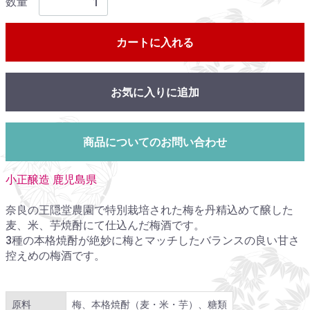
数量
カートに入れる
お気に入りに追加
商品についてのお問い合わせ
小正醸造 鹿児島県
奈良の王隠堂農園で特別栽培された梅を丹精込めて醸した
麦、米、芋焼酎にて仕込んだ梅酒です。
3種の本格焼酎が絶妙に梅とマッチしたバランスの良い甘さ
控えめの梅酒です。
原料
梅、本格焼酎（麦・米・芋）、糖類