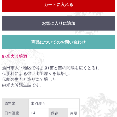
カートに入れる
お気に入りに追加
商品についてのお問い合わせ
純米大吟醸酒
酒田市大平地区で薄まき(苗と苗の間隔を広くとる)、
低肥料による強い出羽燦々を栽培し、
伝統の生もと造りにて醸した
純米大吟醸生詰です。
原料米
出羽燦々
日本酒度
+4
保存
冷蔵