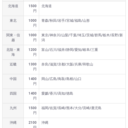
北海道
1500
北海道
円
東北
1000
青森/秋田/岩手/宮城/福島/山形
円
関東・信
1000
東京/神奈川/山梨/千葉/埼玉/茨城/群馬/栃木/長野/新
越
円
潟
北陸・東
1200
富山/石川/福井/静岡/愛知/岐阜/三重
海
円
近畿
1300
奈良/滋賀/京都/大阪/兵庫/和歌山
円
中国
1400
岡山/広島/鳥取/島根/山口
円
四国
1400
愛媛/香川/高知/徳島
円
九州
1500
福岡/佐賀/長崎/熊本/大分/宮崎/鹿児島
円
沖縄
2100
沖縄
円