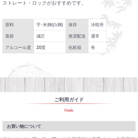
ストレート・ロックがおすすめです。
原料
芋･米麹(白麹)
保存
冷暗所
蒸留
減圧
推奨配送
通常
アルコール度
20度
化粧箱
有
ご利用ガイド
Guide
お買い物について