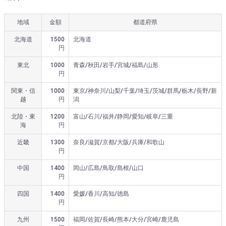
地域
金額
都道府県
北海道
1500
北海道
円
東北
1000
青森/秋田/岩手/宮城/福島/山形
円
関東・信
1000
東京/神奈川/山梨/千葉/埼玉/茨城/群馬/栃木/長野/新
越
円
潟
北陸・東
1200
富山/石川/福井/静岡/愛知/岐阜/三重
海
円
近畿
1300
奈良/滋賀/京都/大阪/兵庫/和歌山
円
中国
1400
岡山/広島/鳥取/島根/山口
円
四国
1400
愛媛/香川/高知/徳島
円
九州
1500
福岡/佐賀/長崎/熊本/大分/宮崎/鹿児島