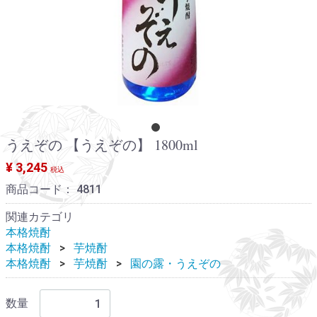
うえぞの 【うえぞの】 1800ml
¥ 3,245
税込
商品コード：
4811
関連カテゴリ
本格焼酎
本格焼酎
芋焼酎
本格焼酎
芋焼酎
園の露・うえぞの
数量