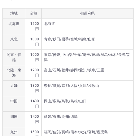
地域
金額
都道府県
北海道
1500
北海道
円
東北
1000
青森/秋田/岩手/宮城/福島/山形
円
関東・信
1000
東京/神奈川/山梨/千葉/埼玉/茨城/群馬/栃木/長野/新
越
円
潟
北陸・東
1200
富山/石川/福井/静岡/愛知/岐阜/三重
海
円
近畿
1300
奈良/滋賀/京都/大阪/兵庫/和歌山
円
中国
1400
岡山/広島/鳥取/島根/山口
円
四国
1400
愛媛/香川/高知/徳島
円
九州
1500
福岡/佐賀/長崎/熊本/大分/宮崎/鹿児島