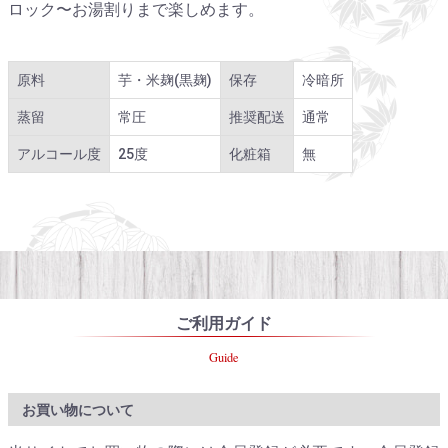
ロック〜お湯割りまで楽しめます。
原料
芋・米麹(黒麹)
保存
冷暗所
蒸留
常圧
推奨配送
通常
アルコール度
25度
化粧箱
無
ご利用ガイド
Guide
お買い物について